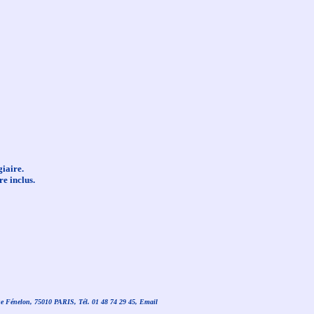
giaire.
re inclus.
ue Fénelon, 75010 PARIS, Tél. 01 48 74 29 45, Email