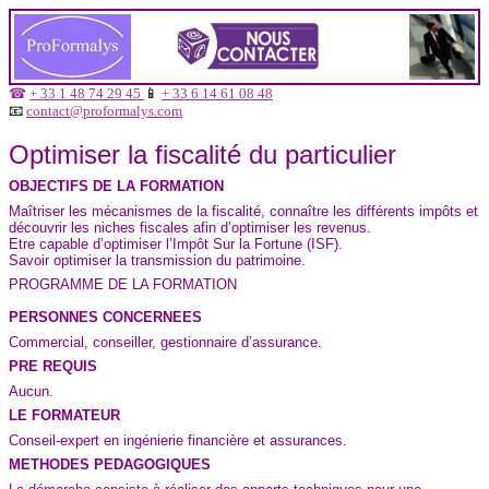
☎
+ 33 1 48 74 29 45
📱
+ 33 6 14 61 08 48
📧
contact@proformalys.com
Optimiser la fiscalité du particulier
OBJECTIFS DE LA FORMATION
Maîtriser les mécanismes de la fiscalité, connaître les différents impôts et
découvrir les niches fiscales afin d’optimiser les revenus.
Etre capable d’optimiser l’Impôt Sur la Fortune (ISF).
Savoir optimiser la transmission du patrimoine.
PROGRAMME DE LA FORMATION
PERSONNES CONCERNEES
Commercial, conseiller, gestionnaire d’assurance.
PRE REQUIS
Aucun.
LE FORMATEUR
Conseil-expert en ingénierie financière et assurances.
METHODES PEDAGOGIQUES