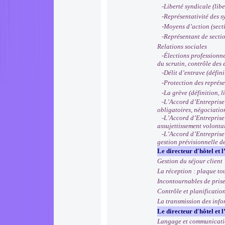
-Liberté syndicale (libe
-Représentativité des sy
-Moyens d’action (sectio
-Représentant de section
Relations sociales
-Élections professionnel
du scrutin, contrôle des 
-Délit d’entrave (défini
-Protection des représen
-La grève (définition, li
-L’Accord d’Entreprise (
obligatoires, négociation
-L’Accord d’Entreprise (
assujettissement volonta
-L’Accord d’Entreprise (
gestion prévisionnelle d
Le directeur d'hôtel et l
Gestion du séjour client
La réception : plaque to
Incontournables de prise 
Contrôle et planificatio
La transmission des infor
Le directeur d'hôtel et l
Langage et communicati