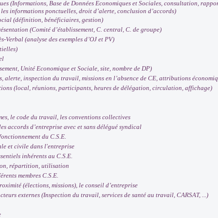
s (Informations, Base de Données Economiques et Sociales, consultation, rapport a
les informations ponctuelles, droit d’alerte, conclusion d’accords)
ial (définition, bénéficiaires, gestion)
sentation (Comité d’établissement, C. central, C. de groupe)
-­Verbal (analyse des exemples d’OJ et PV)
ielles)
el
sement, Unité Economique et Sociale, site, nombre de DP)
 alerte, inspection du travail, missions en l’absence de CE, attributions économiqu
ons (local, réunions, participants, heures de délégation, circulation, affichage)
s, le code du travail, les conventions collectives
les accords d’entreprise avec et sans délégué syndical
 fonctionnement du C.S.E.
e et civile dans l'entreprise
sentiels inhérents au C.S.E.
n, répartition, utilisation
férents membres C.S.E.
ximité (élections, missions), le conseil d’entreprise
teurs externes (Inspection du travail, services de santé au travail, CARSAT, ...)
e