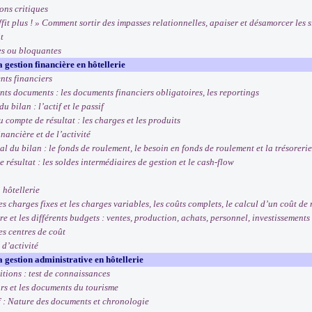
ions critiques
fit plus ! » Comment sortir des impasses relationnelles, apaiser et désamorcer les 
t
ces ou bloquantes
a gestion financière en hôtellerie
nts financiers
ts documents : les documents financiers obligatoires, les reportings
 bilan : l’actif et le passif
 compte de résultat : les charges et les produits
inancière et de l’activité
 du bilan : le fonds de roulement, le besoin en fonds de roulement et la trésorerie
résultat : les soldes intermédiaires de gestion et le cash-flow
 hôtellerie
s charges fixes et les charges variables, les coûts complets, le calcul d’un coût de 
et les différents budgets : ventes, production, achats, personnel, investissements
es centres de coût
d’activité
la gestion administrative en hôtellerie
itions : test de connaissances
urs et les documents du tourisme
f : Nature des documents et chronologie