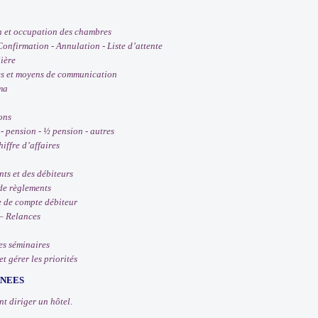
 et occupation des chambres
onfirmation - Annulation - Liste d’attente
ière
 et moyens de communication
ma
ons
- pension - ½ pension - autres
ffre d’affaires
ts et des débiteurs
de règlements
 de compte débiteur
– Relances
es séminaires
t gérer les priorités
RNEES
t diriger un hôtel.