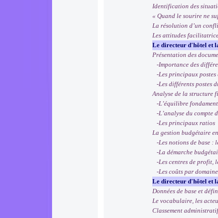
Identification des situat
« Quand le sourire ne suf
La résolution d’un confli
Les attitudes facilitatri
Le directeur d'hôtel et l
Présentation des docume
-Importance des différen
-Les principaux postes du
-Les différents postes du
Analyse de la structure f
-L’équilibre fondamental
-L’analyse du compte de 
-Les principaux ratios
La gestion budgétaire en
-Les notions de base : le
-La démarche budgétaire 
-Les centres de profit, l
-Les coûts par domaine 
Le directeur d'hôtel et 
Données de base et défin
Le vocabulaire, les acte
Classement administrati