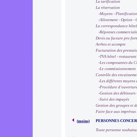
La tarification
La réservation
-Moyens - Planification
-Allotement - Option - C
La correspondance hôtel
-Réponses commerciales
Devis ou facture pro for
Arrhes et acompte
Facturation des prestati
-TVA hôtel - restaurant 
-Les composantes du Chi
-Le commissionnement
Contrôle des encaissemen
-Les différents moyens 
-Procédure d’ouverture
-Gestion des débiteurs 
-Suivi des impayés
Gestion des groupes et d
Faire face aux imprévus e
PERSONNES CONCE
(
moins
)
Toute personne souhaitan