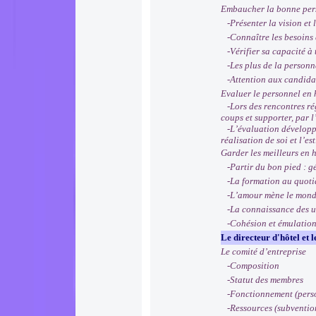
Embaucher la bonne per
-Présenter la vision et l
-Connaître les besoins et
-Vérifier sa capacité à 
-Les plus de la personnal
-Attention aux candida
Evaluer le personnel en 
-Lors des rencontres régu
coups et supporter, par l
-L’évaluation développe l
réalisation de soi et l’es
Garder les meilleurs en h
-Partir du bon pied : gé
-La formation au quotidi
-L’amour mène le monde e
-La connaissance des uns
-Cohésion et émulation d
Le directeur d'hôtel et 
Le comité d’entreprise
-Composition
-Statut des membres
-Fonctionnement (personna
-Ressources (subvention 