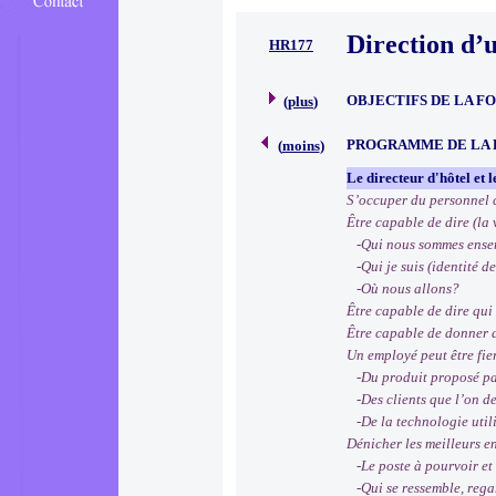
Direction d’u
HR177
OBJECTIFS DE LA F
(
plus
)
PROGRAMME DE LA
(
moins
)
Le directeur d'hôtel et l
S’occuper du personnel c
Être capable de dire (la 
-Qui nous sommes ensemb
-Qui je suis (identité d
-Où nous allons?
Être capable de dire qui l
Être capable de donner d
Un employé peut être fie
-Du produit proposé par l
-Des clients que l’on des
-De la technologie utili
Dénicher les meilleurs en
-Le poste à pourvoir et l
-Qui se ressemble, regar