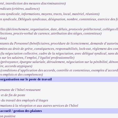
rté, interdiction des mesures discriminatoires)
ndicats (critères, audience)
ns syndicale, informations, moyens, tracts, local, matériel, réunions)
 syndicale, Délégués syndicaux, désignation, nombre, contentieux, exercice des fon
les (déclenchement, organisation, date, délais, protocole préélectoral, collèges él
élections, procès-verbal de carence, attribution des sièges, contentieux)
tion)
tants du Personnel (bénéficiaires, procédure de licenciement, demande d’autoris
mites au droit de grève, conséquences, responsabilités, lock-out, règlement des con
la négociation collective, cadre de la négociation, avec délégué syndical, sans dé
 sur les salaires, l’emploi, l’égalité professionnelle)
prévoyance, épargne salariale, déroulement, négociation sur la pénibilité, dénonc
ire, accords atypiques)
conditions d’application des accords, contrôle et contentieux, exemples d’accords 
es emplois et des compétences)
’organisation sur le poste de travail
urnante de l’hôtel restaurant
et de fin de poste
n du travail des employés d’étages
mations à la réception et aux autres services de l'hôtel
’accueil / gestion des plaintes
on positive