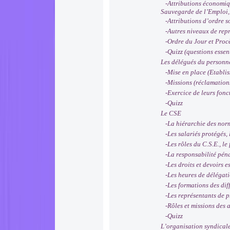
-Attributions économique
Sauvegarde de l’Emploi, 
-Attributions d’ordre soc
-Autres niveaux de repré
-Ordre du Jour et Procès
-Quizz (questions essent
Les délégués du personn
-Mise en place (Etablis
-Missions (réclamations,
-Exercice de leurs foncti
-Quizz
Le CSE
-La hiérarchie des norme
-Les salariés protégés, 
-Les rôles du C.S.E., le
-La responsabilité pénal
-Les droits et devoirs es
-Les heures de délégatio
-Les formations des dif
-Les représentants de pro
-Rôles et missions des ac
-Quizz
L’organisation syndical