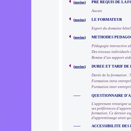
PRE REQUIS DE LA 
(
moins
)
Aucun.
LE FORMATEUR
(
moins
)
Expert du domaine hôteli
METHODES PEDAGOG
(
moins
)
Pédagogie interactive alt
Des travaux individuels 
Remise d’un support aide
DUREE ET TARIF DE
(
moins
)
Durée de la formation : 5
Formation intra entrepris
Formation inter entrepris
------
QUESTIONNAIRE D'A
L'apprenant renseigne un
ses préférences d’apprent
formation. Ce dernier ex
d'apprentissage ainsi qu
------
ACCESSIBILITE DES