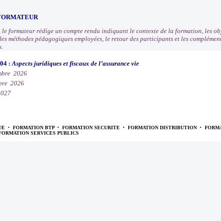
 FORMATEUR
, le formateur rédige un compte rendu indiquant le contexte de la formation, les obj
, les méthodes pédagogiques employées, le retour des participants et les compléme
s.
004 :
Aspects juridiques et fiscaux de l’assurance vie
mbre 2026
bre 2026
2027
UE
•
FORMATION BTP
•
FORMATION SECURITE
•
FORMATION DISTRIBUTION
•
FORMA
FORMATION SERVICES PUBLICS