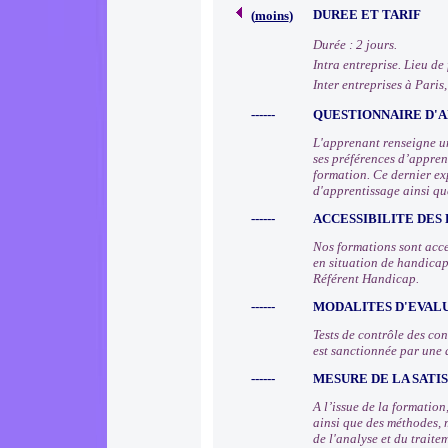
DUREE ET TARIF
(
moins
)
Durée : 2 jours.
Intra entreprise. Lieu de
Inter entreprises à Paris
------
QUESTIONNAIRE D'A
L'apprenant renseigne un
ses préférences d’apprent
formation. Ce dernier ex
d'apprentissage ainsi qu
------
ACCESSIBILITE DES
Nos formations sont acce
en situation de handicap
Référent Handicap.
------
MODALITES D'EVAL
Tests de contrôle des co
est sanctionnée par une 
------
MESURE DE LA SATI
A l’issue de la formatio
ainsi que des méthodes, 
de l'analyse et du trait