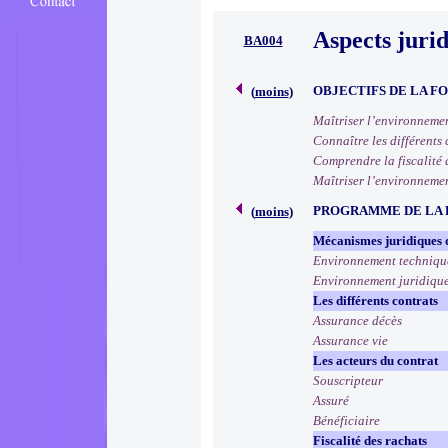
Aspects jurid
BA004
OBJECTIFS DE LA F
(
moins
)
Maîtriser l’environnement
Connaître les différents 
Comprendre la fiscalité d
Maîtriser l’environnemen
PROGRAMME DE LA
(
moins
)
Mécanismes juridiques d
Environnement techniqu
Environnement juridiqu
Les différents contrats
Assurance décès
Assurance vie
Les acteurs du contrat
Souscripteur
Assuré
Bénéficiaire
Fiscalité des rachats