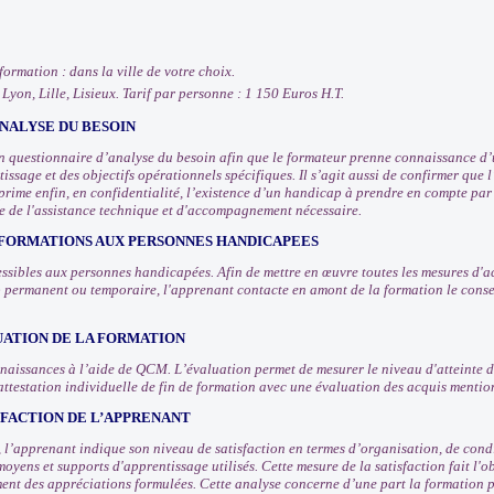
 formation : dans la ville de votre choix.
, Lyon, Lille, Lisieux. Tarif par personne : 1 150 Euros H.T.
NALYSE DU BESOIN
 questionnaire d’analyse du besoin afin que le formateur prenne connaissance d’u
issage et des objectifs opérationnels spécifiques. Il s’agit aussi de confirmer que
prime enfin, en confidentialité, l’existence d’un handicap à prendre en compte pa
e de l'assistance technique et d'accompagnement nécessaire.
 FORMATIONS AUX PERSONNES HANDICAPEES
ssibles aux personnes handicapées. Afin de mettre en œuvre toutes les mesures d
 permanent ou temporaire, l'apprenant contacte en amont de la formation le consei
UATION DE LA FORMATION
nnaissances à l’aide de QCM. L’évaluation permet de mesurer le niveau d'atteinte d
attestation individuelle de fin de formation avec une évaluation des acquis mentio
SFACTION DE L’APPRENANT
n, l’apprenant indique son niveau de satisfaction en termes d’organisation, de con
moyens et supports d'apprentissage utilisés. Cette mesure de la satisfaction fait l
ement des appréciations formulées. Cette analyse concerne d’une part la formation p