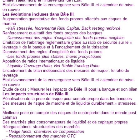
Limiter l’aléa moral et l’intervention de l’Etat
Etat d’avancement de la convergence vers Bâle III et calendrier de mise
en œuvre
Les évolutions incluses dans Bâle III
Augmentation quantitative des fonds propres affectés aux risques de
marché
-VaR stressée, Incremental Risk Capital, Back testing renforcé
Renforcement qualitatif des fonds propres des banques
-Durcissement des règles d’exigibilité des fonds propres exigibles
Limitation de l’arbitrage règlementaire grâce au ratio de sécurité sur le «
leverage » de la banque et à l’encadrement de la titrisation
Durcissement des règles d’exigibilité des fonds propres
-Des fonds propres plus stables, moins procycliques
Apparition de ratios internationaux de liquidité
-Liquidity Coverage Ratio, Net Stable Funding Ratio
Encadrement du bilan indépendant des mesures de risque : le ratio de
leverage
État d’avancement de la convergence vers Bâle III et calendrier de mise
en œuvre
Etude de cas : Mesurer les impacts de Bâle III pour la banque et son bilan
Les impacts structurels de Bâle III
Pénalisation de la prise de risque pour compte propre dans les banques
Des mesures de risque de marché et de liquidité durablement « stressées
»
Meilleure prise en compte des risques de contrepartie dans le monde post
Lehman
Des marchés plus consommateurs de liquidité et de capitaux propres
Réorganisations structurelles des marchés
- Hedge funds, chambres de compensation
- Repositionnement des marchés OTC