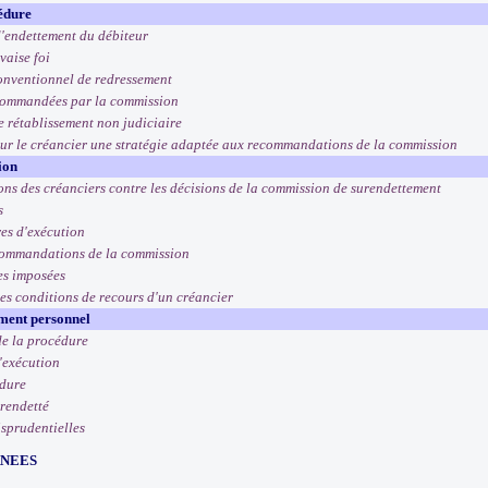
édure
d'endettement du débiteur
vaise foi
onventionnel de redressement
commandées par la commission
 rétablissement non judiciaire
our le créancier une stratégie adaptée aux recommandations de la commission
ion
ions des créanciers contre les décisions de la commission de surendettement
s
es d'exécution
commandations de la commission
es imposées
les conditions de recours d'un créancier
ement personnel
de la procédure
'exécution
édure
rendetté
isprudentielles
RNEES