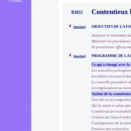
Contentieux 
BA053
OBJECTIFS DE LA F
(
moins
)
Analyser le traitement d
Maîtriser les procédures
Se positionner efficacem
PROGRAMME DE LA
(
moins
)
Ce qui a changé avec la
Les nouvelles prérogati
Les délais raccourcis dan
La nouvelle procédure de
Les implications au niv
Saisine de la commissio
Son rôle et sa compositi
Qui la saisit et selon qu
Conditions de recevabil
Critères de l'état d'ende
Conséquences de la saisi
Position des créanciers