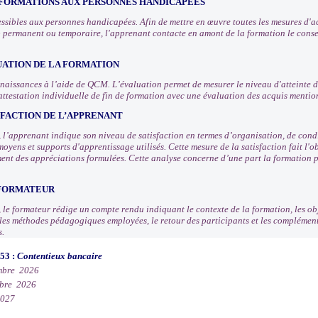
 FORMATIONS AUX PERSONNES HANDICAPEES
ssibles aux personnes handicapées. Afin de mettre en œuvre toutes les mesures d
 permanent ou temporaire, l'apprenant contacte en amont de la formation le consei
UATION DE LA FORMATION
nnaissances à l’aide de QCM. L’évaluation permet de mesurer le niveau d'atteinte d
attestation individuelle de fin de formation avec une évaluation des acquis mentio
SFACTION DE L’APPRENANT
n, l’apprenant indique son niveau de satisfaction en termes d’organisation, de con
moyens et supports d'apprentissage utilisés. Cette mesure de la satisfaction fait l
ement des appréciations formulées. Cette analyse concerne d’une part la formation p
 FORMATEUR
, le formateur rédige un compte rendu indiquant le contexte de la formation, les obj
, les méthodes pédagogiques employées, le retour des participants et les compléme
s.
053 :
Contentieux bancaire
mbre 2026
bre 2026
2027