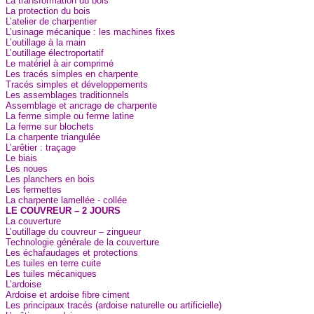
La transformation du bois
La protection du bois
L’atelier de charpentier
L’usinage mécanique : les machines fixes
L’outillage à la main
L’outillage électroportatif
Le matériel à air comprimé
Les tracés simples en charpente
Tracés simples et développements
Les assemblages traditionnels
Assemblage et ancrage de charpente
La ferme simple ou ferme latine
La ferme sur blochets
La charpente triangulée
L’arêtier : traçage
Le biais
Les noues
Les planchers en bois
Les fermettes
La charpente lamellée - collée
LE COUVREUR – 2 JOURS
La couverture
L’outillage du couvreur – zingueur
Technologie générale de la couverture
Les échafaudages et protections
Les tuiles en terre cuite
Les tuiles mécaniques
L’ardoise
Ardoise et ardoise fibre ciment
Les principaux tracés (ardoise naturelle ou artificielle)