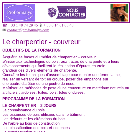
☎
+ 33 1 48 74 29 45
📱
+ 33 6 14 61 08 48
📧
contact@proformalys.com
Le charpentier - couvreur
OBJECTIFS DE LA FORMATION
Acquérir les bases du métier de charpentier – couvreur.
S’initier aux technologies du bois, aux tracés de charpente et à leurs
développements qui facilitent la réalisation d’épures en vraie
grandeur des divers éléments de charpente.
Connaître les techniques d’assemblage pour monter une ferme latine,
réaliser un versant de toit en croupe, poser des empanons sur
une poutre d’arêtier ou une poutre de noue.
Maîtriser les méthodes de pose d’une couverture en matériaux naturels ou
artificiels : ardoises, tuiles, bois, tôles ondulées.
PROGRAMME DE LA FORMATION
LE CHARPENTIER – 3 JOURS
La connaissance du bois
Les essences de bois utilisées dans le bâtiment
Les défauts et les altérations du bois
De l’arbre au bois de construction
Les classification des bois et essences