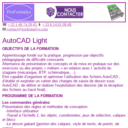
☎
+ 33 1 48 74 29 45
📱
+ 33 6 14 61 08 48
📧
contact@proformalys.com
AutoCAD Light
OBJECTIFS DE LA FORMATION
Apprentissage fondé sur la pratique, progression par objectifs
pédagogiques de difficulté croissante.
Alternance de présentation de concepts et de mise en pratique sur des
exercices ou des projets « métiers » en relation avec l ‘activité du
stagiaire (mécanique, BTP, schématique,…).
Etre capable d’organiser et optimiser l’utilisation des fichiers AutoCAD ;
d’établir et exploiter un cahier des charges de saisie de dessin sous
AutoCAD ; de définir et réaliser l’exploitation des dessins (de la réception
des fichiers au tracé final).
PROGRAMME DE LA FORMATION
Les commandes générales
Présentation des règles et méthodes de conception
-Interface utilisateur
-Travail à l’échelle 1, les objets, coordonnées, jeux de sélection, calques
et blocs
-Le dessin gabarit (gestion des calques, style de texte, de points, de