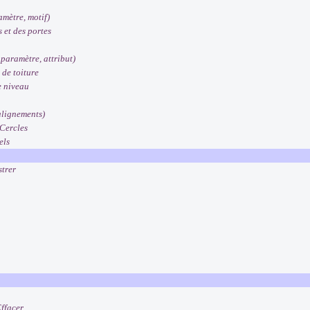
amètre, motif)
 et des portes
 paramètre, attribut)
 de toiture
e niveau
 alignements)
 Cercles
els
strer
Effacer