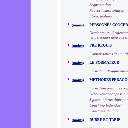
Segmentation
Raccord murs toitures
Etirer, Réduire
PERSONNES CONCE
(
moins
)
Dessinateurs ; Projeteur
les personnes déjà citées
PRE REQUIS
(
moins
)
Connaissances de l’outil
LE FORMATEUR
(
moins
)
Formateur d’applicati
METHODES PEDAGO
(
moins
)
Formation pratique comp
Découvertes des possibili
1 poste informatique par
Coaching Individuel.
Coaching d’équipe.
DUREE ET TARIF
(
moins
)