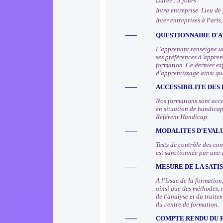
Durée : 3 jours
Intra entreprise. Lieu de
Inter entreprises à Paris
------
QUESTIONNAIRE D'A
L'apprenant renseigne un
ses préférences d’apprent
formation. Ce dernier ex
d'apprentissage ainsi qu
------
ACCESSIBILITE DES
Nos formations sont acce
en situation de handicap
Référent Handicap.
------
MODALITES D'EVAL
Tests de contrôle des co
est sanctionnée par une 
------
MESURE DE LA SATI
A l’issue de la formatio
ainsi que des méthodes, 
de l'analyse et du trait
du centre de formation.
------
COMPTE RENDU DU