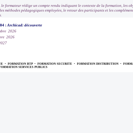
, le formateur rédige un compte rendu indiquant le contexte de la formation, les obj
, les méthodes pédagogiques employées, le retour des participants et les compléme
s.
004 :
Archicad: découverte
mbre 2026
bre 2026
2027
UE
•
FORMATION BTP
•
FORMATION SECURITE
•
FORMATION DISTRIBUTION
•
FORMA
FORMATION SERVICES PUBLICS