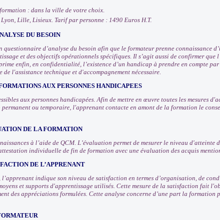
 formation : dans la ville de votre choix.
, Lyon, Lille, Lisieux. Tarif par personne : 1490 Euros H.T.
NALYSE DU BESOIN
 questionnaire d’analyse du besoin afin que le formateur prenne connaissance d’u
issage et des objectifs opérationnels spécifiques. Il s’agit aussi de confirmer que
prime enfin, en confidentialité, l’existence d’un handicap à prendre en compte pa
e de l'assistance technique et d'accompagnement nécessaire.
 FORMATIONS AUX PERSONNES HANDICAPEES
ssibles aux personnes handicapées. Afin de mettre en œuvre toutes les mesures d
 permanent ou temporaire, l'apprenant contacte en amont de la formation le consei
UATION DE LA FORMATION
nnaissances à l’aide de QCM. L’évaluation permet de mesurer le niveau d'atteinte d
attestation individuelle de fin de formation avec une évaluation des acquis mentio
SFACTION DE L’APPRENANT
n, l’apprenant indique son niveau de satisfaction en termes d’organisation, de con
moyens et supports d'apprentissage utilisés. Cette mesure de la satisfaction fait l
ement des appréciations formulées. Cette analyse concerne d’une part la formation p
 FORMATEUR