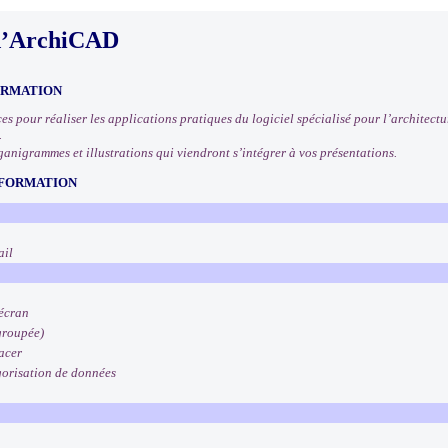
d’ArchiCAD
ORMATION
s pour réaliser les applications pratiques du logiciel spécialisé pour l’architectur
.
ganigrammes et illustrations qui viendront s’intégrer à vos présentations.
 FORMATION
ail
 écran
 groupée)
facer
égorisation de données