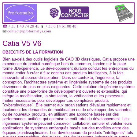
☎
+ 33 1 48 74 29 45
📱
+ 33 6 14 61 08 48
📧
contact@proformalys.com
Catia V5 V6
OBJECTIFS DE LA FORMATION
Bien au-delà des outils logiciels de CAO 3D classiques, Catia propose une
expérience du produit numérique hors du commun, fondée sur la plate-
forme 3Dexperience. Le développement durable conduit les entreprises du
monde entier à créer à flux continu des produits intelligents, à la fois
innovants et source d'inspiration. Dans ce contexte, l'ingénierie, la
conception, l'architecture système et l'ingénierie système de ces produits
deviennent de plus en plus exigeantes. Cette solution d'ingénierie système
constitue une plate-forme de développement ouverte et extensible, qui
intègre la modélisation, la simulation, la vérification et les processus
métier nécessaires pour développer ces complexes produits
"cyberphysiques". Elle permet aux organisations d'évaluer rapidement et
facilement les demandes de modification ou de développer des variantes
ou de nouveaux produits, en utilisant une approche basée sur des
performances unifiées qui optimise le coût total du développement. Les
ingénieurs système peuvent concevoir, collaborer, simuler et valider leurs
applications de systèmes embarqués basés sur des modèles entre des
équipes pluridisciplinaires. Les développeurs de produits "intelligents" tels