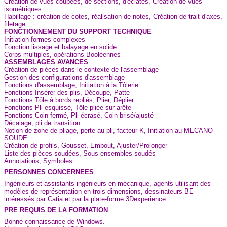
Création de vues coupées, de sections, d'éclatés, Création de vues
isométriques
Habillage : création de cotes, réalisation de notes, Création de trait d'axes,
filetage
FONCTIONNEMENT DU SUPPORT TECHNIQUE
Initiation formes complexes
Fonction lissage et balayage en solide
Corps multiples, opérations Booléennes
ASSEMBLAGES AVANCES
Création de pièces dans le contexte de l'assemblage
Gestion des configurations d'assemblage
Fonctions d'assemblage, Initiation à la Tôlerie
Fonctions Insérer des plis, Découpe, Patte
Fonctions Tôle à bords repliés, Plier, Déplier
Fonctions Pli esquissé, Tôle pliée sur arête
Fonctions Coin fermé, Pli écrasé, Coin brisé/ajusté
Décalage, pli de transition
Notion de zone de pliage, perte au pli, facteur K, Initiation au MECANO
SOUDE
Création de profils, Gousset, Embout, Ajuster/Prolonger
Liste des pièces soudées, Sous-ensembles soudés
Annotations, Symboles
PERSONNES CONCERNEES
Ingénieurs et assistants ingénieurs en mécanique, agents utilisant des
modèles de représentation en trois dimensions, dessinateurs BE
intéressés par Catia et par la plate-forme 3Dexperience.
PRE REQUIS DE LA FORMATION
Bonne connaissance de Windows.