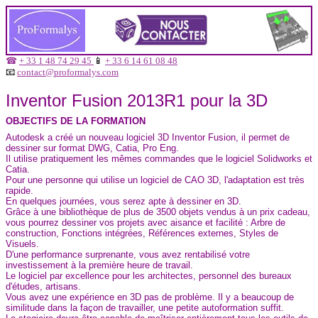
☎
+ 33 1 48 74 29 45
📱
+ 33 6 14 61 08 48
📧
contact@proformalys.com
Inventor Fusion 2013R1 pour la 3D
OBJECTIFS DE LA FORMATION
Autodesk a créé un nouveau logiciel 3D Inventor Fusion, il permet de
dessiner sur format DWG, Catia, Pro Eng.
Il utilise pratiquement les mêmes commandes que le logiciel Solidworks et
Catia.
Pour une personne qui utilise un logiciel de CAO 3D, l'adaptation est très
rapide.
En quelques journées, vous serez apte à dessiner en 3D.
Grâce à une bibliothèque de plus de 3500 objets vendus à un prix cadeau,
vous pourrez dessiner vos projets avec aisance et facilité : Arbre de
construction, Fonctions intégrées, Références externes, Styles de
Visuels.
D'une performance surprenante, vous avez rentabilisé votre
investissement à la première heure de travail.
Le logiciel par excellence pour les architectes, personnel des bureaux
d'études, artisans.
Vous avez une expérience en 3D pas de problème. Il y a beaucoup de
similitude dans la façon de travailler, une petite autoformation suffit.