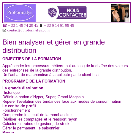
☎
+ 33 1 48 74 29 45
📱
+ 33 6 14 61 08 48
📧
contact@proformalys.com
Bien analyser et gérer en grande
distribution
OBJECTIFS DE LA FORMATION
Appréhender les processus métiers tout au long de la chaîne des valeurs
des entreprises de la grande distribution.
De l’achat de marchandise à la collecte par le client final.
PROGRAMME DE LA FORMATION
La grande distribution
Historique
Définir la notion d’Hyper, Super, Grand Magasin
Repérer l’évolution des tendances face aux modes de consommation
Le centre de profit
Fonctionnement
Comprendre le circuit de la marchandise
Réaliser les comptages et le réassort rayon
Calculer les ratios de gestion, de stock
Gérer le permanent, le saisonnier
Rayon