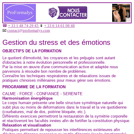
☎
+ 33 1 48 74 29 45
📱
+ 33 6 14 61 08 48
📧
contact@proformalys.com
Gestion du stress et des émotions
OBJECTIFS DE LA FORMATION
Le quotient d'émotivité, les croyances et les préjugés sont autant
d'obstacles à notre évolution personnelle et professionnelle.
Par la mise en œuvre d'une communication active et adaptée nous
parvenons à résoudre bon nombre de problèmes.
Connaître les techniques respiratoires et de relaxations issues de
pratiques chinoises millénaires pour mieux gérer ses émotions.
PROGRAMME DE LA FORMATION
CALME - FORCE - CONFIANCE - SERENITE
Harmonisation énergétique
Le corps humain présente une belle structure symétrique naturelle qui
subit plus ou moins de déformations dans le travail et la vie quotidienne
(courbatures, mal de dos, poitrine bloquée, etc.).
Différents exercices permettront la restauration de la symétrie corporelle
et réactiveront les facultés innées afin de fortifier la constitution physique.
Relaxation et visualisation
Pratiques permettant de repousser les interférences extérieures afin