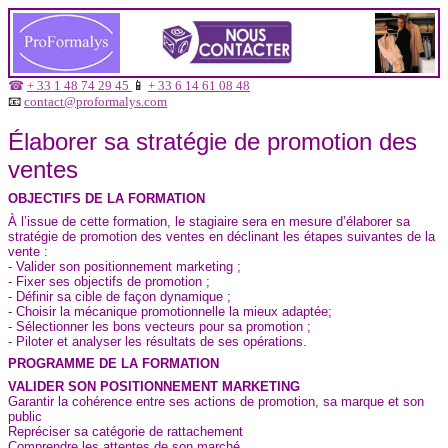
☎
+ 33 1 48 74 29 45
📱
+ 33 6 14 61 08 48
📧
contact@proformalys.com
Élaborer sa stratégie de promotion des
ventes
OBJECTIFS DE LA FORMATION
À l’issue de cette formation, le stagiaire sera en mesure d’élaborer sa
stratégie de promotion des ventes en déclinant les étapes suivantes de la
vente :
- Valider son positionnement marketing ;
- Fixer ses objectifs de promotion ;
- Définir sa cible de façon dynamique ;
- Choisir la mécanique promotionnelle la mieux adaptée;
- Sélectionner les bons vecteurs pour sa promotion ;
- Piloter et analyser les résultats de ses opérations.
PROGRAMME DE LA FORMATION
VALIDER SON POSITIONNEMENT MARKETING
Garantir la cohérence entre ses actions de promotion, sa marque et son
public
Repréciser sa catégorie de rattachement
Comprendre les attentes de son marché