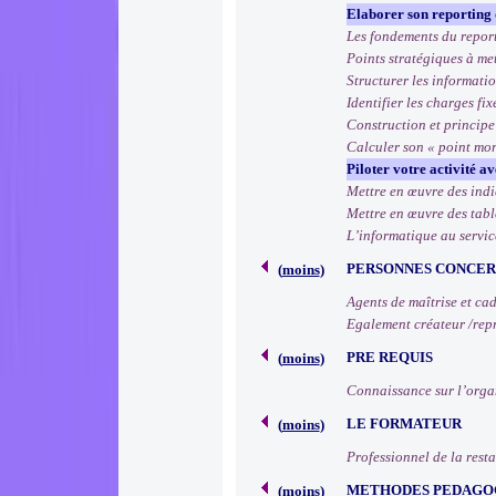
Elaborer son reporting d
Les fondements du repor
Points stratégiques à me
Structurer les informati
Identifier les charges fix
Construction et principe
Calculer son « point mor
Piloter votre activité av
Mettre en œuvre des ind
Mettre en œuvre des tab
L’informatique au servic
PERSONNES CONCE
(
moins
)
Agents de maîtrise et ca
Egalement créateur /repr
PRE REQUIS
(
moins
)
Connaissance sur l’organ
LE FORMATEUR
(
moins
)
Professionnel de la resta
METHODES PEDAGO
(
moins
)