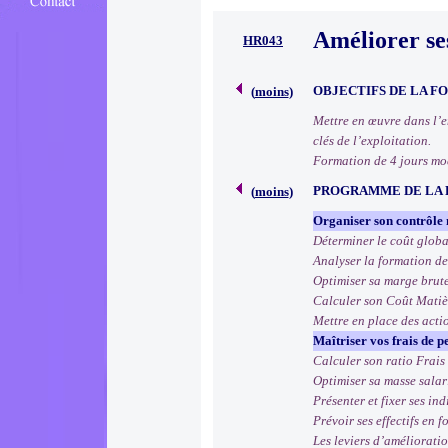
Améliorer se
HR043
OBJECTIFS DE LA F
(
moins
)
Mettre en œuvre dans l’en
clés de l’exploitation.
Formation de 4 jours mo
PROGRAMME DE LA
(
moins
)
Organiser son contrôle 
Déterminer le coût global
Analyser la formation d
Optimiser sa marge brute
Calculer son Coût Matièr
Mettre en place des actio
Maîtriser vos frais de p
Calculer son ratio Frais
Optimiser sa masse salar
Présenter et fixer ses in
Prévoir ses effectifs en f
Les leviers d’amélioratio