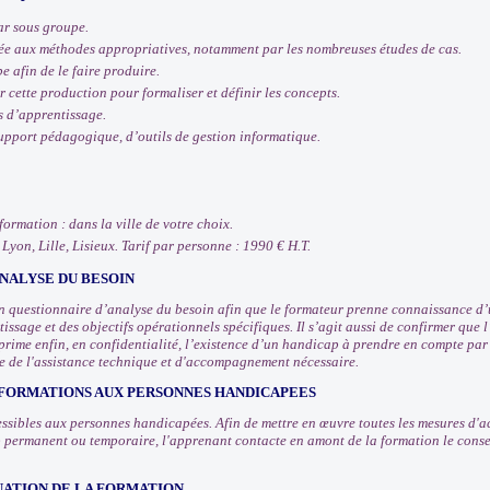
ar sous groupe.
sée aux méthodes appropriatives, notamment par les nombreuses études de cas.
e afin de le faire produire.
 cette production pour formaliser et définir les concepts.
s d’apprentissage.
pport pédagogique, d’outils de gestion informatique.
 formation : dans la ville de votre choix.
 Lyon, Lille, Lisieux. Tarif par personne : 1990 € H.T.
NALYSE DU BESOIN
 questionnaire d’analyse du besoin afin que le formateur prenne connaissance d’u
issage et des objectifs opérationnels spécifiques. Il s’agit aussi de confirmer que
prime enfin, en confidentialité, l’existence d’un handicap à prendre en compte pa
e de l'assistance technique et d'accompagnement nécessaire.
 FORMATIONS AUX PERSONNES HANDICAPEES
ssibles aux personnes handicapées. Afin de mettre en œuvre toutes les mesures d
 permanent ou temporaire, l'apprenant contacte en amont de la formation le consei
UATION DE LA FORMATION