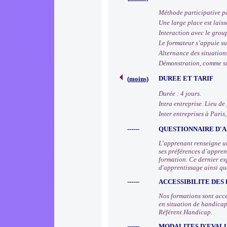
Méthode participative p
Une large place est lais
Interaction avec le group
Le formateur s’appuie sur
Alternance des situation
Démonstration, comme su
DUREE ET TARIF
(
moins
)
Durée : 4 jours.
Intra entreprise. Lieu de
Inter entreprises à Paris,
------
QUESTIONNAIRE D'A
L'apprenant renseigne un
ses préférences d’apprent
formation. Ce dernier ex
d'apprentissage ainsi qu
------
ACCESSIBILITE DES
Nos formations sont acce
en situation de handicap
Référent Handicap.
------
MODALITES D'EVAL