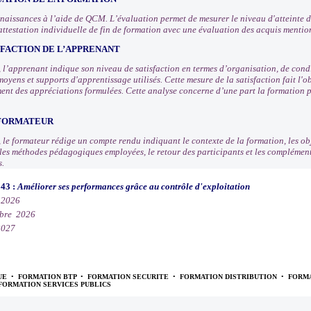
nnaissances à l’aide de QCM. L’évaluation permet de mesurer le niveau d'atteinte d
attestation individuelle de fin de formation avec une évaluation des acquis mentio
SFACTION DE L’APPRENANT
n, l’apprenant indique son niveau de satisfaction en termes d’organisation, de con
moyens et supports d'apprentissage utilisés. Cette mesure de la satisfaction fait l
ement des appréciations formulées. Cette analyse concerne d’une part la formation p
 FORMATEUR
, le formateur rédige un compte rendu indiquant le contexte de la formation, les obj
, les méthodes pédagogiques employées, le retour des participants et les compléme
s.
043 :
Améliorer ses performances grâce au contrôle d'exploitation
 2026
bre 2026
2027
UE
•
FORMATION BTP
•
FORMATION SECURITE
•
FORMATION DISTRIBUTION
•
FORMA
FORMATION SERVICES PUBLICS