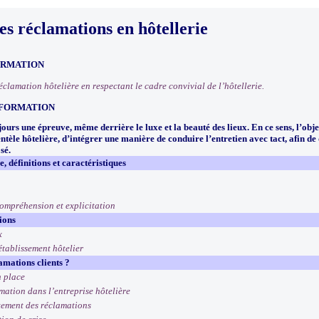
es réclamations en hôtellerie
ORMATION
clamation hôtelière en respectant le cadre convivial de l’hôtellerie.
 FORMATION
ours une épreuve, même derrière le luxe et la beauté des lieux. En ce sens, l’obj
entèle hôtelière, d’intégrer une manière de conduire l’entretien avec tact, afin d
sé.
, définitions et caractéristiques
compréhension et explicitation
ions
x
établissement hôtelier
mations clients ?
n place
mation dans l’entreprise hôtelière
itement des réclamations