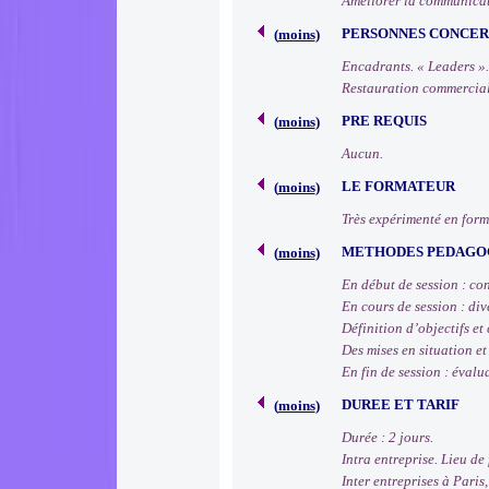
Améliorer la communicat
PERSONNES CONCE
(
moins
)
Encadrants. « Leaders ».
Restauration commerciale
PRE REQUIS
(
moins
)
Aucun.
LE FORMATEUR
(
moins
)
Très expérimenté en forma
METHODES PEDAGO
(
moins
)
En début de session : cons
En cours de session : dive
Définition d’objectifs et 
Des mises en situation e
En fin de session : éval
DUREE ET TARIF
(
moins
)
Durée : 2 jours.
Intra entreprise. Lieu de
Inter entreprises à Paris,