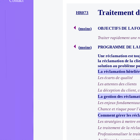
Traitement d
HR073
OBJECTIFS DE LA F
(
moins
)
Traiter rapidement une ré
PROGRAMME DE LA
(
moins
)
Une réclamation est touj
la réclamation de la cli
solution au problème po
La réclamation hôtelière
Les écarts de qualité
Les attentes des clients
La déception du client, 
La gestion des réclamat
Les enjeux fondamentau
Chance et risque pour l’
Comment gérer les récla
Les stratégies à mettre e
Le traitement de la récla
Professionnaliser le tra