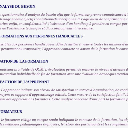
NALYSE DU BESOIN
 questionnaire d’analyse du besoin afin que le formateur prenne connaissance d’u
issage et des objectifs opérationnels spécifiques. Il s’agit aussi de confirmer que
prime enfin, en confidentialité, l’existence d’un handicap à prendre en compte pa
e de l'assistance technique et d'accompagnement nécessaire.
 FORMATIONS AUX PERSONNES HANDICAPEES
ssibles aux personnes handicapées. Afin de mettre en œuvre toutes les mesures d
 permanent ou temporaire, l'apprenant contacte en amont de la formation le consei
UATION DE LA FORMATION
nnaissances à l’aide de QCM. L’évaluation permet de mesurer le niveau d'atteinte d
attestation individuelle de fin de formation avec une évaluation des acquis mentio
SFACTION DE L’APPRENANT
n, l’apprenant indique son niveau de satisfaction en termes d’organisation, de con
moyens et supports d'apprentissage utilisés. Cette mesure de la satisfaction fait l
ement des appréciations formulées. Cette analyse concerne d’une part la formation p
 FORMATEUR
, le formateur rédige un compte rendu indiquant le contexte de la formation, les obj
, les méthodes pédagogiques employées, le retour des participants et les compléme