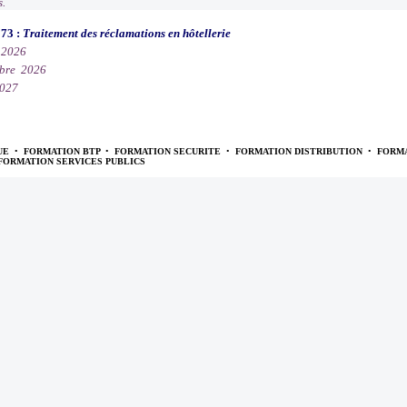
s.
073 :
Traitement des réclamations en hôtellerie
 2026
bre 2026
2027
UE
•
FORMATION BTP
•
FORMATION SECURITE
•
FORMATION DISTRIBUTION
•
FORMA
FORMATION SERVICES PUBLICS