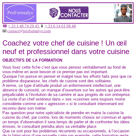
☎
+ 33 1 48 74 29 45
📱
+ 33 6 14 61 08 48
📧
contact@proformalys.com
Coachez votre chef de cuisine ! Un œil
neuf et professionnel dans votre cuisine
OBJECTIFS DE LA FORMATION
Vous lisez cette fiche c’est que vous pensez véritablement au fond de
vous-même en avoir besoin et ce premier pas est important.
Quoique l’on puisse en penser et malgré tous les efforts faits pour que ce
problème disparaisse, les chefs de cuisine sont des solitaires.
A terme, ce type d’attitude produit un enfermement intellectuel, une
absence de curiosité, un manque d’ouverture sur les autres qui peut-être
préjudiciable à l’évolution de sa carrière et aux progrès de son entreprise.
La visite d’un chef extérieur dans « ses »cuisines sera toujours moins
considérée comme une « agression » si le consultant intervenant est
reconnu dans son métier.
Pas question pour notre spécialiste de prendre en mains la cuisine la
cuisine du chef, par contre, lors de moments choisis en commun et après
un temps d’observation il sera temps de parler et de confronter les idées
émises, le consultant prendra alors sa véritable place.
Que ce soit pour les problèmes récurrents ou occasionnels, à l’occasion
de la fabrication d’une nouvelle carte par exemple, cette formation reste