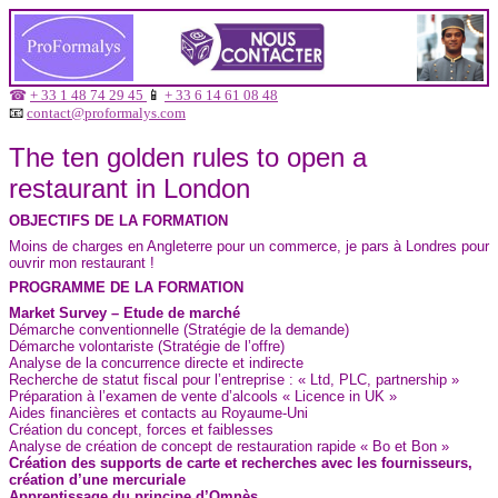
☎
+ 33 1 48 74 29 45
📱
+ 33 6 14 61 08 48
📧
contact@proformalys.com
The ten golden rules to open a
restaurant in London
OBJECTIFS DE LA FORMATION
Moins de charges en Angleterre pour un commerce, je pars à Londres pour
ouvrir mon restaurant !
PROGRAMME DE LA FORMATION
Market Survey – Etude de marché
Démarche conventionnelle (Stratégie de la demande)
Démarche volontariste (Stratégie de l’offre)
Analyse de la concurrence directe et indirecte
Recherche de statut fiscal pour l’entreprise : « Ltd, PLC, partnership »
Préparation à l’examen de vente d’alcools « Licence in UK »
Aides financières et contacts au Royaume-Uni
Création du concept, forces et faiblesses
Analyse de création de concept de restauration rapide « Bo et Bon »
Création des supports de carte et recherches avec les fournisseurs,
création d’une mercuriale
Apprentissage du principe d’Omnès