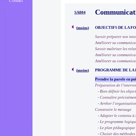
Communicatio
SA004
OBJECTIFS DE LA F
(
moins
)
Savoir préparer son inte
Améliorer sa communicati
Savoir maîtriser les relat
Améliorer sa communicatio
Améliorer sa communicat
PROGRAMME DE LA
(
moins
)
Prendre la parole en pu
Préparation de l’interve
- Bien définir les object
- Connaître précisément
- Arrêter l’organisation
Construire le message
- Adapter le contenu à la
- Le programme logique 
- Le plan pédagogique :
- Choisir des méthodes e