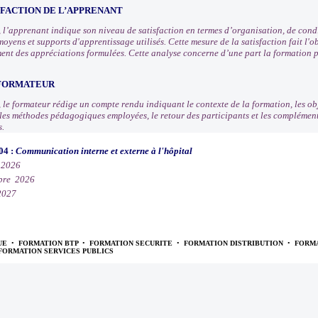
SFACTION DE L’APPRENANT
n, l’apprenant indique son niveau de satisfaction en termes d’organisation, de con
moyens et supports d'apprentissage utilisés. Cette mesure de la satisfaction fait l
ement des appréciations formulées. Cette analyse concerne d’une part la formation p
 FORMATEUR
, le formateur rédige un compte rendu indiquant le contexte de la formation, les obj
, les méthodes pédagogiques employées, le retour des participants et les compléme
s.
04 :
Communication interne et externe à l'hôpital
 2026
bre 2026
2027
UE
•
FORMATION BTP
•
FORMATION SECURITE
•
FORMATION DISTRIBUTION
•
FORMA
FORMATION SERVICES PUBLICS