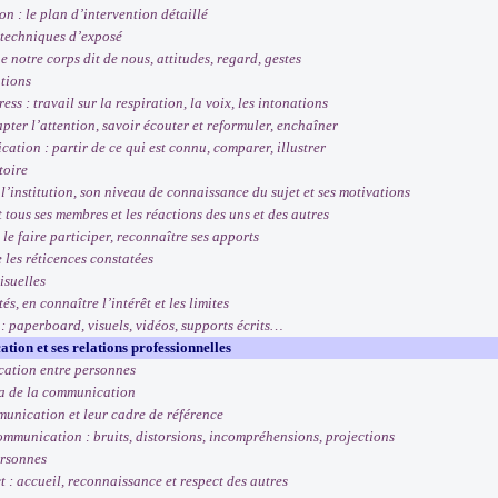
n : le plan d’intervention détaillé
s techniques d’exposé
 notre corps dit de nous, attitudes, regard, gestes
ations
ss : travail sur la respiration, la voix, les intonations
pter l’attention, savoir écouter et reformuler, enchaîner
ation : partir de ce qui est connu, comparer, illustrer
toire
l’institution, son niveau de connaissance du sujet et ses motivations
tous ses membres et les réactions des uns et des autres
 le faire participer, reconnaître ses apports
les réticences constatées
isuelles
s, en connaître l’intérêt et les limites
: paperboard, visuels, vidéos, supports écrits…
ion et ses relations professionnelles
cation entre personnes
 de la communication
unication et leur cadre de référence
communication : bruits, distorsions, incompréhensions, projections
ersonnes
 : accueil, reconnaissance et respect des autres