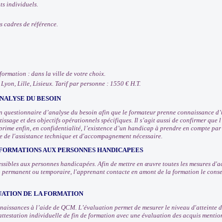
ts individuels.
s cadres de référence.
 formation : dans la ville de votre choix.
 Lyon, Lille, Lisieux. Tarif par personne : 1550 € H.T.
NALYSE DU BESOIN
 questionnaire d’analyse du besoin afin que le formateur prenne connaissance d’u
issage et des objectifs opérationnels spécifiques. Il s’agit aussi de confirmer que
prime enfin, en confidentialité, l’existence d’un handicap à prendre en compte pa
e de l'assistance technique et d'accompagnement nécessaire.
 FORMATIONS AUX PERSONNES HANDICAPEES
ssibles aux personnes handicapées. Afin de mettre en œuvre toutes les mesures d
 permanent ou temporaire, l'apprenant contacte en amont de la formation le consei
UATION DE LA FORMATION
nnaissances à l’aide de QCM. L’évaluation permet de mesurer le niveau d'atteinte d
attestation individuelle de fin de formation avec une évaluation des acquis mentio