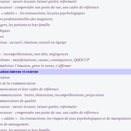
teur : savoir écouter, laisser parler, reformuler
ocuteur : comprendre son point de vue, son cadre de référence
« adulte » : les transactions, les jeux psychologiques
ns professionnelles des stagiaires
ers, les patients et leur famille
llègues
ues
ions : accueil, réunions, travail en équipe
 : incompréhensions, non-dits, négligences
blèmes : manifestations, causes, conséquences, QQOCCP
aîtriser l’émotion, gérer le stress, s’affirmer
tion interne et externe
cation
 de la communication
unication et leur cadre de référence
communication : bruits, distorsions, incompréhensions, projections
mmunication de qualité
teur : savoir écouter, laisser parler, reformuler
ocuteur : comprendre son point de vue, son cadre de référence
 « adulte » : les transactions, les risques de jeux psychologiques et de manipulati
on de management
ers, les patients et leur famille