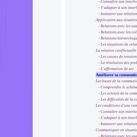
- Connaître son interlocu
- S’adapter à son interl
- Instaurer une relation 
Application aux situatio
- Relations avec les usag
- Relations avec les co
- Relations hiérarchiq
- Les situations de relat
La relation conflictuelle
- Les causes de tensions
- La résolution des pro
- L’affirmation de soi : m
Améliorer sa communica
Les bases de la communi
- Comprendre le schéma
- Les acteurs de la comm
- Les difficultés de la 
Les conditions d’une co
- Connaître son interlocu
- S’adapter à son interl
- Instaurer une relation
Communiquer en situati
- Relations avec les usag