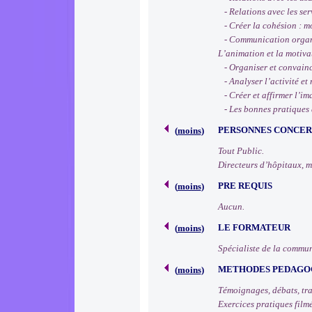
- Relations avec les serv
- Créer la cohésion : mo
- Communication organis
L’animation et la motiva
- Organiser et convain
- Analyser l’activité et 
- Créer et affirmer l’ima
- Les bonnes pratiques
PERSONNES CONCE
(
moins
)
Tout Public.
Directeurs d’hôpitaux, m
PRE REQUIS
(
moins
)
Aucun.
LE FORMATEUR
(
moins
)
Spécialiste de la commun
METHODES PEDAGO
(
moins
)
Témoignages, débats, tra
Exercices pratiques filmé