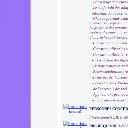
-Le massage douceur des
-Le confort du dos adapt
-Massage du dos sur le c
-Chaque pratique s’adapt
lâcher-prise, repli)
La présence des parents 
soutien physique auprès 
L’approche sophrologiq
-Comment adapter son app
-Comment utiliser les ca
-Comment utiliser la re
-Présentation des diffé
-Démonstration et ateli
-Recommandations prati
-Principes de l’accomp
-Les techniques d’inducti
-de l’ensemble des techn
-Applications pratiques 
-Élaboration d’un protoc
PERSONNES CONCE
(
moins
)
Professionnels IDE et AS
PRE REQUIS DE LA 