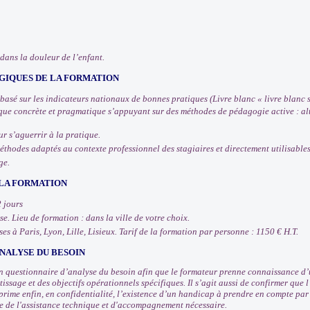
dans la douleur de l’enfant.
IQUES DE LA FORMATION
 basé sur les indicateurs nationaux de bonnes pratiques (Livre blanc « livre blan
e concrète et pragmatique s’appuyant sur des méthodes de pédagogie active : alte
r s’aguerrir à la pratique.
méthodes adaptés au contexte professionnel des stagiaires et directement utilisable
ge.
 LA FORMATION
2 jours
e. Lieu de formation : dans la ville de votre choix.
es à Paris, Lyon, Lille, Lisieux. Tarif de la formation par personne : 1150 € H.T.
NALYSE DU BESOIN
 questionnaire d’analyse du besoin afin que le formateur prenne connaissance d’u
issage et des objectifs opérationnels spécifiques. Il s’agit aussi de confirmer que
prime enfin, en confidentialité, l’existence d’un handicap à prendre en compte pa
e de l'assistance technique et d'accompagnement nécessaire.