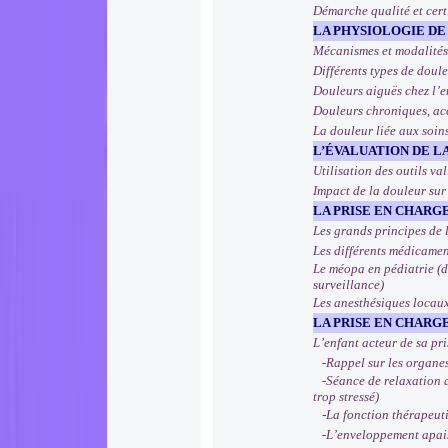
Démarche qualité et cer
LA PHYSIOLOGIE DE
Mécanismes et modalité
Différents types de doule
Douleurs aiguës chez l’e
Douleurs chroniques, ac
La douleur liée aux soin
L’ÉVALUATION DE L
Utilisation des outils va
Impact de la douleur sur 
LA PRISE EN CHARG
Les grands principes de 
Les différents médicament
Le méopa en pédiatrie (déf
surveillance)
Les anesthésiques locau
LA PRISE EN CHAR
L’enfant acteur de sa pri
-Rappel sur les organes d
-Séance de relaxation au
trop stressé)
-La fonction thérapeutiq
-L’enveloppement apaisa