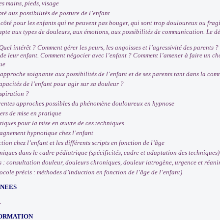
 mains, pieds, visage
é aux possibilités de posture de l’enfant
ôté pour les enfants qui ne peuvent pas bouger, qui sont trop douloureux ou fragi
e aux types de douleurs, aux émotions, aux possibilités de communication. Le déc
Quel intérêt ? Comment gérer les peurs, les angoisses et l’agressivité des parents 
de leur enfant. Comment négocier avec l’enfant ? Comment l’amener à faire un choi
ue
roche soignante aux possibilités de l’enfant et de ses parents tant dans la com
pacités de l’enfant pour agir sur sa douleur ?
spiration ?
rentes approches possibles du phénomène douloureux en hypnose
ers de mise en pratique
ques pour la mise en œuvre de ces techniques
agnement hypnotique chez l’enfant
on chez l’enfant et les différents scripts en fonction de l’âge
iques dans le cadre pédiatrique (spécificités, cadre et adaptation des techniques)
: consultation douleur, douleurs chroniques, douleur iatrogène, urgence et réan
ole précis : méthodes d’induction en fonction de l’âge de l’enfant)
RNEES
.
FORMATION