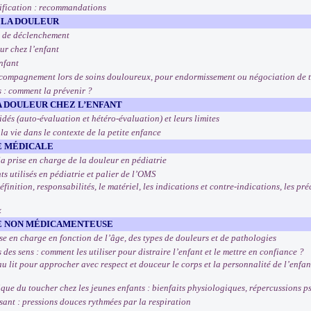
tification : recommandations
 LA DOULEUR
s de déclenchement
ur chez l’enfant
nfant
compagnement lors de soins douloureux, pour endormissement ou négociation de t
s : comment la prévenir ?
A DOULEUR CHEZ L’ENFANT
lidés (auto-évaluation et hétéro-évaluation) et leurs limites
la vie dans le contexte de la petite enfance
E MÉDICALE
la prise en charge de la douleur en pédiatrie
s utilisés en pédiatrie et palier de l’OMS
inition, responsabilités, le matériel, les indications et contre-indications, les préc
x
GE NON MÉDICAMENTEUSE
se en charge en fonction de l’âge, des types de douleurs et de pathologies
es sens : comment les utiliser pour distraire l’enfant et le mettre en confiance ?
 lit pour approcher avec respect et douceur le corps et la personnalité de l’enfan
ue du toucher chez les jeunes enfants : bienfaits physiologiques, répercussions 
nt : pressions douces rythmées par la respiration