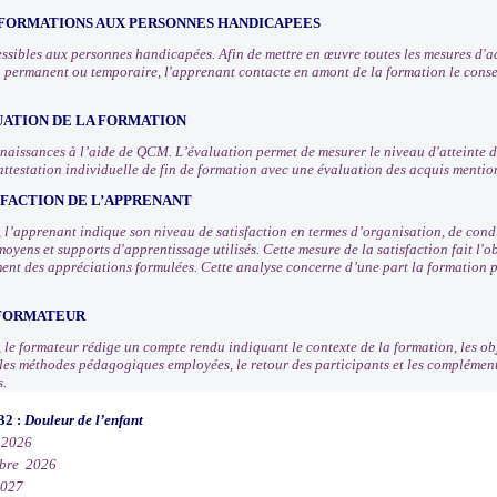
 FORMATIONS AUX PERSONNES HANDICAPEES
ssibles aux personnes handicapées. Afin de mettre en œuvre toutes les mesures d
 permanent ou temporaire, l'apprenant contacte en amont de la formation le consei
UATION DE LA FORMATION
nnaissances à l’aide de QCM. L’évaluation permet de mesurer le niveau d'atteinte d
attestation individuelle de fin de formation avec une évaluation des acquis mentio
SFACTION DE L’APPRENANT
n, l’apprenant indique son niveau de satisfaction en termes d’organisation, de con
moyens et supports d'apprentissage utilisés. Cette mesure de la satisfaction fait l
ement des appréciations formulées. Cette analyse concerne d’une part la formation p
 FORMATEUR
, le formateur rédige un compte rendu indiquant le contexte de la formation, les obj
, les méthodes pédagogiques employées, le retour des participants et les compléme
s.
32 :
Douleur de l’enfant
 2026
bre 2026
2027