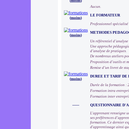
(
moins
)
Aucun.
LE FORMATEUR
(
moins
)
Professionnel spécialisé 
METHODES PEDAGOG
(
moins
)
Un référentiel d’analyse
Une approche pédagogiqu
d’analyse de pratiques.
De nombreux ateliers pou
Proposition d’outils et 
Remise d’un livret de sta
DUREE ET TARIF DE
(
moins
)
Durée de la formation : 
Formation intra entrepris
Formation inter entrepris
------
QUESTIONNAIRE D'A
L'apprenant renseigne un
ses préférences d’apprent
formation. Ce dernier ex
d'apprentissage ainsi qu