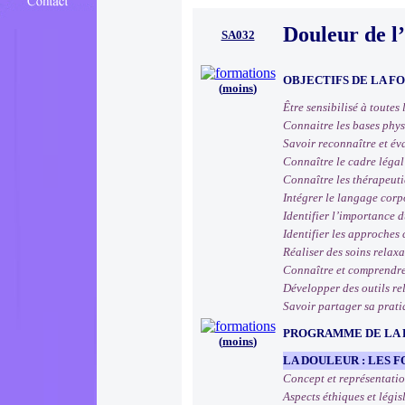
Douleur de l
SA032
OBJECTIFS DE LA F
(
moins
)
Être sensibilisé à toutes
Connaitre les bases phys
Savoir reconnaître et éva
Connaître le cadre légal 
Connaître les thérapeut
Intégrer le langage cor
Identifier l’importance d
Identifier les approches
Réaliser des soins relax
Connaître et comprendre 
Développer des outils re
Savoir partager sa prati
PROGRAMME DE LA
(
moins
)
LA DOULEUR : LES
Concept et représentati
Aspects éthiques et législ