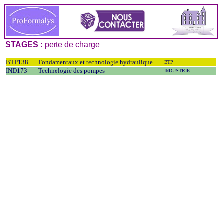
STAGES :
perte de charge
BTP138
Fondamentaux et technologie hydraulique
BTP
IND173
Technologie des pompes
INDUSTRIE