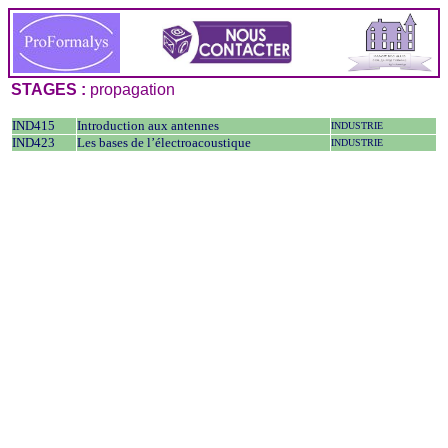
STAGES :
propagation
IND415
Introduction aux antennes
INDUSTRIE
IND423
Les bases de l’électroacoustique
INDUSTRIE