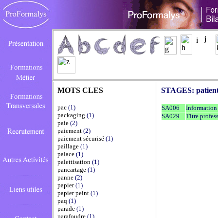
MOTS CLES
STAGES:
patien
pac
(1)
SA006
Information
packaging
(1)
SA029
Titre profes
paie
(2)
paiement
(2)
paiement sécurisé
(1)
paillage
(1)
palace
(1)
palettisation
(1)
pancartage
(1)
panne
(2)
papier
(1)
papier peint
(1)
paq
(1)
parade
(1)
parafoudre
(1)