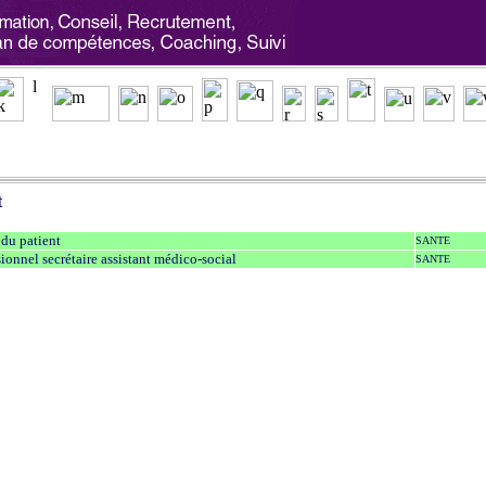
t
 du patient
SANTE
sionnel secrétaire assistant médico-social
SANTE