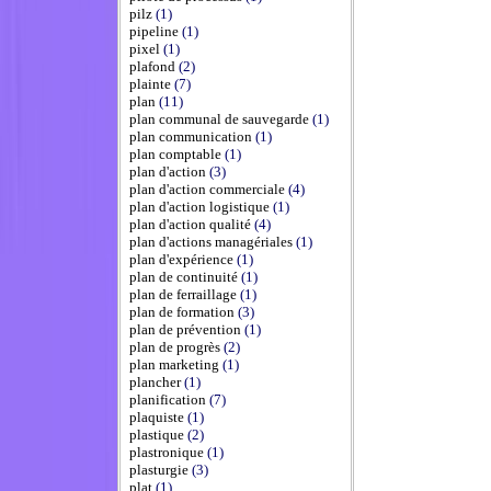
pilz
(1)
pipeline
(1)
pixel
(1)
plafond
(2)
plainte
(7)
plan
(11)
plan communal de sauvegarde
(1)
plan communication
(1)
plan comptable
(1)
plan d'action
(3)
plan d'action commerciale
(4)
plan d'action logistique
(1)
plan d'action qualité
(4)
plan d'actions managériales
(1)
plan d'expérience
(1)
plan de continuité
(1)
plan de ferraillage
(1)
plan de formation
(3)
plan de prévention
(1)
plan de progrès
(2)
plan marketing
(1)
plancher
(1)
planification
(7)
plaquiste
(1)
plastique
(2)
plastronique
(1)
plasturgie
(3)
plat
(1)