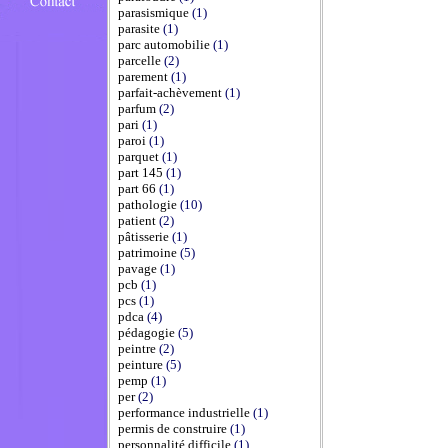
parasismique
(1)
parasite
(1)
parc automobilie
(1)
parcelle
(2)
parement
(1)
parfait-achèvement
(1)
parfum
(2)
pari
(1)
paroi
(1)
parquet
(1)
part 145
(1)
part 66
(1)
pathologie
(10)
patient
(2)
pâtisserie
(1)
patrimoine
(5)
pavage
(1)
pcb
(1)
pcs
(1)
pdca
(4)
pédagogie
(5)
peintre
(2)
peinture
(5)
pemp
(1)
per
(2)
performance industrielle
(1)
permis de construire
(1)
personnalité difficile
(1)