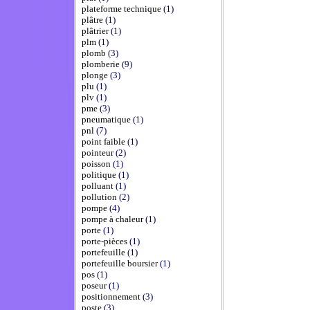
plateforme technique
(1)
plâtre
(1)
plâtrier
(1)
plm
(1)
plomb
(3)
plomberie
(9)
plonge
(3)
plu
(1)
plv
(1)
pme
(3)
pneumatique
(1)
pnl
(7)
point faible
(1)
pointeur
(2)
poisson
(1)
politique
(1)
polluant
(1)
pollution
(2)
pompe
(4)
pompe à chaleur
(1)
porte
(1)
porte-pièces
(1)
portefeuille
(1)
portefeuille boursier
(1)
pos
(1)
poseur
(1)
positionnement
(3)
poste
(3)