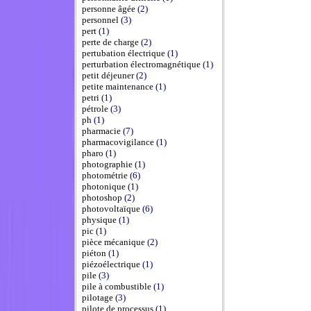
personne âgée
(2)
personnel
(3)
pert
(1)
perte de charge
(2)
pertubation électrique
(1)
perturbation électromagnétique
(1)
petit déjeuner
(2)
petite maintenance
(1)
petri
(1)
pétrole
(3)
ph
(1)
pharmacie
(7)
pharmacovigilance
(1)
pharo
(1)
photographie
(1)
photométrie
(6)
photonique
(1)
photoshop
(2)
photovoltaïque
(6)
physique
(1)
pic
(1)
pièce mécanique
(2)
piéton
(1)
piézoélectrique
(1)
pile
(3)
pile à combustible
(1)
pilotage
(3)
pilote de processus
(1)