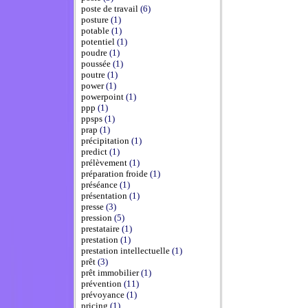
poste de travail
(6)
posture
(1)
potable
(1)
potentiel
(1)
poudre
(1)
poussée
(1)
poutre
(1)
power
(1)
powerpoint
(1)
ppp
(1)
ppsps
(1)
prap
(1)
précipitation
(1)
predict
(1)
prélèvement
(1)
préparation froide
(1)
préséance
(1)
présentation
(1)
presse
(3)
pression
(5)
prestataire
(1)
prestation
(1)
prestation intellectuelle
(1)
prêt
(3)
prêt immobilier
(1)
prévention
(11)
prévoyance
(1)
pricing
(1)