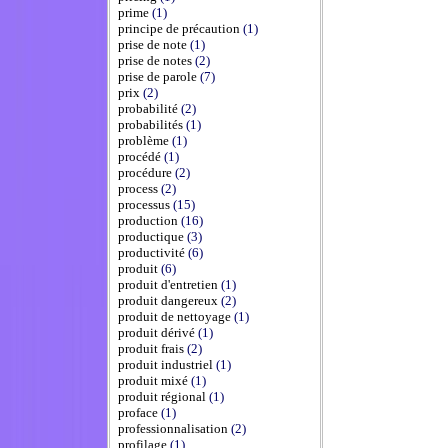
prime
(1)
principe de précaution
(1)
prise de note
(1)
prise de notes
(2)
prise de parole
(7)
prix
(2)
probabilité
(2)
probabilités
(1)
problème
(1)
procédé
(1)
procédure
(2)
process
(2)
processus
(15)
production
(16)
productique
(3)
productivité
(6)
produit
(6)
produit d'entretien
(1)
produit dangereux
(2)
produit de nettoyage
(1)
produit dérivé
(1)
produit frais
(2)
produit industriel
(1)
produit mixé
(1)
produit régional
(1)
proface
(1)
professionnalisation
(2)
profilage
(1)