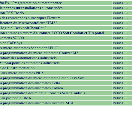
Pro Ex - Programmation et maintenance
INDUSTRIE
e pannes sur installations automatisées
INDUSTRIE
ion TSX Twido
INDUSTRIE
on des commandes numériques Flexium
INDUSTRIE
lication du Microcontrôleur STM32
INDUSTRIE
u logiciel Beckhoff TwinCat 3
INDUSTRIE
on et mise en œuvre d'automate LOGO Soft Comfort et TIA portal
INDUSTRIE
Siemens S7 300
INDUSTRIE
in de CoDeSys
INDUSTRIE
aux micro-automates Schneider ZELIO
INDUSTRIE
à la programmation du micro-automate Crouzet M3
INDUSTRIE
ntaux des automatismes industriels
INDUSTRIE
 Autosar pour les automates industriels
INDUSTRIE
 de l’instrumentation
INDUSTRIE
n aux micro-automates PILZ
INDUSTRIE
à la programmation du micro-automate Eaton Easy Soft
INDUSTRIE
à la programmation des automates Delta
INDUSTRIE
à la programmation des automates Lovato
INDUSTRIE
à la programmation des micro-automates Selec Controls
INDUSTRIE
n au protocole DMX
INDUSTRIE
à la programmation des automates Horner CSCAPE
INDUSTRIE