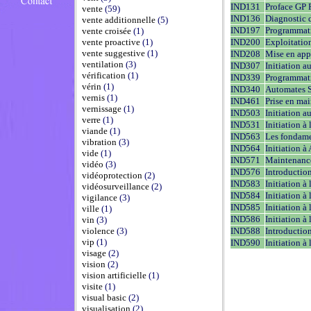
IND131
Proface GP 
vente
(59)
IND136
Diagnostic d
vente additionnelle
(5)
IND197
Programmat
vente croisée
(1)
vente proactive
(1)
IND200
Exploitati
vente suggestive
(1)
IND208
Mise en app
ventilation
(3)
IND307
Initiation a
vérification
(1)
IND339
Programmati
vérin
(1)
IND340
Automates 
vernis
(1)
IND461
Prise en ma
vernissage
(1)
IND503
Initiation 
verre
(1)
IND531
Initiation 
viande
(1)
IND563
Les fondame
vibration
(3)
IND564
Initiation à
vide
(1)
IND571
Maintenance
vidéo
(3)
IND576
Introductio
vidéoprotection
(2)
IND583
Initiation 
vidéosurveillance
(2)
IND584
Initiation 
vigilance
(3)
IND585
Initiation 
ville
(1)
IND586
Initiation 
vin
(3)
violence
(3)
IND588
Introductio
vip
(1)
IND590
Initiation 
visage
(2)
vision
(2)
vision artificielle
(1)
visite
(1)
visual basic
(2)
visualisation
(2)