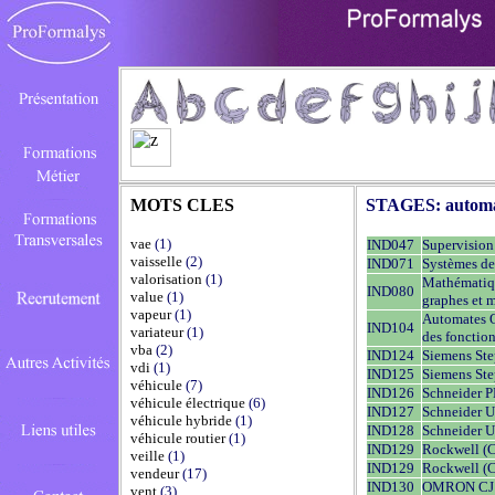
MOTS CLES
STAGES:
autom
vae
(1)
IND047
Supervisio
vaisselle
(2)
IND071
Systèmes de
valorisation
(1)
Mathématiqu
IND080
value
(1)
graphes et m
vapeur
(1)
Automates 
IND104
variateur
(1)
des fonction
vba
(2)
IND124
Siemens Ste
vdi
(1)
IND125
Siemens Ste
véhicule
(7)
IND126
Schneider P
véhicule électrique
(6)
IND127
Schneider U
véhicule hybride
(1)
IND128
Schneider U
véhicule routier
(1)
IND129
Rockwell (C
veille
(1)
IND129
Rockwell (C
vendeur
(17)
IND130
OMRON CJ1 
vent
(3)