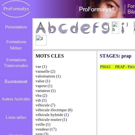
MOTS CLES
STAGES:
prap
vae
(1)
PS042
PRAP - Préve
vaisselle
(2)
valorisation
(1)
value
(1)
vapeur
(1)
variateur
(1)
vba
(2)
vdi
(1)
véhicule
(7)
véhicule électrique
(6)
véhicule hybride
(1)
véhicule routier
(1)
veille
(1)
vendeur
(17)
vent
(3)