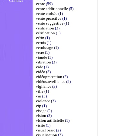
vente
(59)
vente additionnelle
(5)
vente croisée
(1)
vente proactive
(1)
vente suggestive
(1)
ventilation
(3)
vérification
(1)
vérin
(1)
vernis
(1)
vernissage
(1)
verre
(1)
viande
(1)
vibration
(3)
vide
(1)
vidéo
(3)
vidéoprotection
(2)
vidéosurveillance
(2)
vigilance
(3)
ville
(1)
vin
(3)
violence
(3)
vip
(1)
visage
(2)
vision
(2)
vision artificielle
(1)
visite
(1)
visual basic
(2)
visualisation
(2)