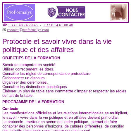
☎
+ 33 1 48 74 29 45
📱
+ 33 6 14 61 08 48
📧
contact@proformalys.com
Protocole et savoir vivre dans la vie
politique et des affaires
OBJECTIFS DE LA FORMATION
Savoir se comporter en société.
Utiliser correctement les titres.
Connaître les règles de correspondance protocolaire.
Ordonnancer un discours.
Organiser des cérémonies.
Connaître les distinctions honorifiques.
Elaborer un plan de table sans commettre d’impair et respecter les règles
de l’art de la table.
PROGRAMME DE LA FORMATION
Contexte
Les manifestations officielles et les relations internationales se multiplient,
le savoir - vivre dans la vie politique et en affaires devient primordial.
Le protocole - metteur en scène de l’ordre politique - permet de faire
cohabiter des personnes d’horizons, de cultures différentes, de concilier
des intérêts divergents sans froisser qui que ce soit.