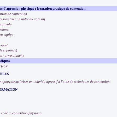
as d’agression physique : formation pratique de contention
ation de contention
et maîtriser un individu agressif
individu
poignet
 en équipe
gement
ds et poings)
 sur arme blanche
idiques
défense
RNEES
t pouvoir maîtriser un individu agressif à l'aide de techniques de contention.
FORMATION
é et de la contention physique.