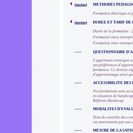
METHODES PEDAGOG
(
moins
)
Formation théorique et 
DUREE ET TARIF DE
(
moins
)
Durée de la formation : 
Formation intra entrepris
Formation inter entrepris
------
QUESTIONNAIRE D'A
L'apprenant renseigne un
ses préférences d’apprent
formation. Ce dernier ex
d'apprentissage ainsi qu
------
ACCESSIBILITE DES
Nos formations sont acce
en situation de handicap
Référent Handicap.
------
MODALITES D'EVAL
Tests de contrôle des co
est sanctionnée par une 
------
MESURE DE LA SATI