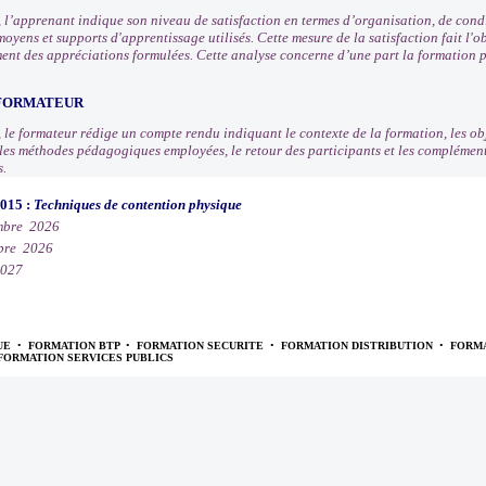
n, l’apprenant indique son niveau de satisfaction en termes d’organisation, de con
moyens et supports d'apprentissage utilisés. Cette mesure de la satisfaction fait l
ement des appréciations formulées. Cette analyse concerne d’une part la formation p
 FORMATEUR
, le formateur rédige un compte rendu indiquant le contexte de la formation, les obj
, les méthodes pédagogiques employées, le retour des participants et les compléme
s.
C015 :
Techniques de contention physique
mbre 2026
bre 2026
2027
UE
•
FORMATION BTP
•
FORMATION SECURITE
•
FORMATION DISTRIBUTION
•
FORMA
FORMATION SERVICES PUBLICS