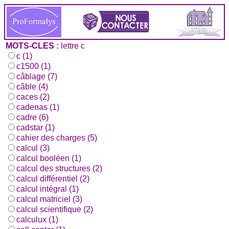
MOTS-CLES :
lettre c
c (1)
c1500 (1)
câblage (7)
câble (4)
caces (2)
cadenas (1)
cadre (6)
cadstar (1)
cahier des charges (5)
calcul (3)
calcul booléen (1)
calcul des structures (2)
calcul différentiel (2)
calcul intégral (1)
calcul matriciel (3)
calcul scientifique (2)
calculux (1)