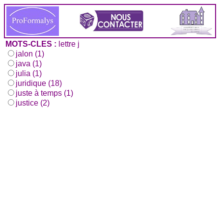
MOTS-CLES :
lettre j
jalon (1)
java (1)
julia (1)
juridique (18)
juste à temps (1)
justice (2)