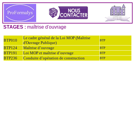
STAGES :
maîtrise d'ouvrage
Le cadre général de la Loi MOP (Maîtrise
BTP010
BTP
d'Ouvrage Publique)
BTP124
Maîtrise d’ouvrage
BTP
BTP191
Loi MOP et maîtrise d’ouvrage
BTP
BTP236
Conduite d’opération de construction
BTP