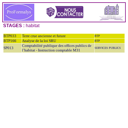
STAGES :
habitat
BTP033
Terre crue ancienne et future
BTP
BTP166
Analyse de la loi SRU
BTP
Comptabilité publique des offices publics de
SP013
SERVICES PUBLICS
l’habitat - Instruction comptable M31