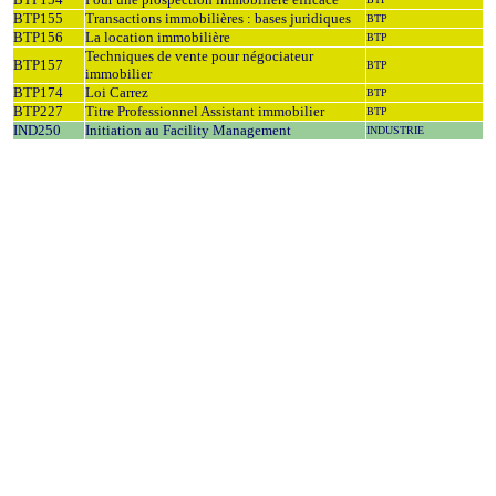
BTP155
Transactions immobilières : bases juridiques
BTP
BTP156
La location immobilière
BTP
Techniques de vente pour négociateur
BTP157
BTP
immobilier
BTP174
Loi Carrez
BTP
BTP227
Titre Professionnel Assistant immobilier
BTP
IND250
Initiation au Facility Management
INDUSTRIE