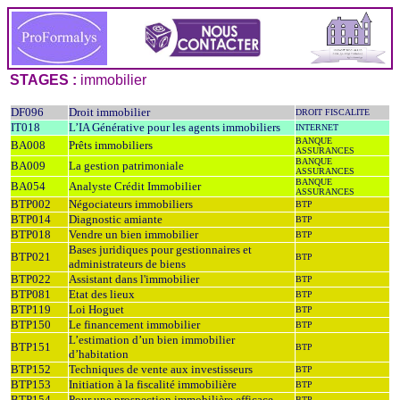
STAGES :
immobilier
DF096
Droit immobilier
DROIT FISCALITE
IT018
L’IA Générative pour les agents immobiliers
INTERNET
BANQUE
BA008
Prêts immobiliers
ASSURANCES
BANQUE
BA009
La gestion patrimoniale
ASSURANCES
BANQUE
BA054
Analyste Crédit Immobilier
ASSURANCES
BTP002
Négociateurs immobiliers
BTP
BTP014
Diagnostic amiante
BTP
BTP018
Vendre un bien immobilier
BTP
Bases juridiques pour gestionnaires et
BTP021
BTP
administrateurs de biens
BTP022
Assistant dans l'immobilier
BTP
BTP081
Etat des lieux
BTP
BTP119
Loi Hoguet
BTP
BTP150
Le financement immobilier
BTP
L’estimation d’un bien immobilier
BTP151
BTP
d’habitation
BTP152
Techniques de vente aux investisseurs
BTP
BTP153
Initiation à la fiscalité immobilière
BTP
BTP154
Pour une prospection immobilière efficace
BTP