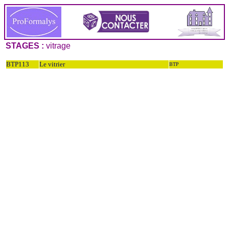
STAGES :
vitrage
BTP113
Le vitrier
BTP