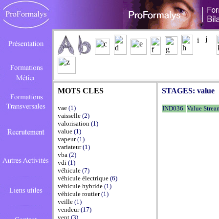
MOTS CLES
STAGES:
value
vae
(1)
IND036
Value Stre
vaisselle
(2)
valorisation
(1)
value
(1)
vapeur
(1)
variateur
(1)
vba
(2)
vdi
(1)
véhicule
(7)
véhicule électrique
(6)
véhicule hybride
(1)
véhicule routier
(1)
veille
(1)
vendeur
(17)
vent
(3)