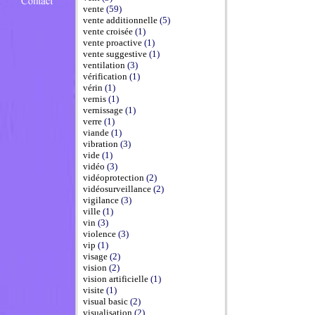
vente
(59)
vente additionnelle
(5)
vente croisée
(1)
vente proactive
(1)
vente suggestive
(1)
ventilation
(3)
vérification
(1)
vérin
(1)
vernis
(1)
vernissage
(1)
verre
(1)
viande
(1)
vibration
(3)
vide
(1)
vidéo
(3)
vidéoprotection
(2)
vidéosurveillance
(2)
vigilance
(3)
ville
(1)
vin
(3)
violence
(3)
vip
(1)
visage
(2)
vision
(2)
vision artificielle
(1)
visite
(1)
visual basic
(2)
visualisation
(2)