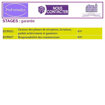
STAGES :
garantie
Gestion des phases de réception, livraison,
BTP005
BTP
parfait achèvement et garanties
BTP007
Responsabilité des constructeurs
BTP