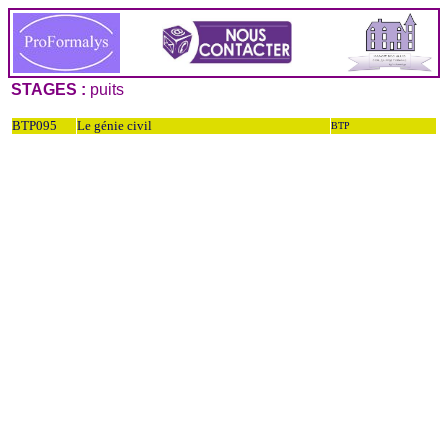
STAGES :
puits
BTP095
Le génie civil
BTP