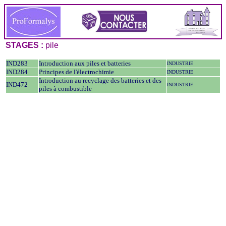
STAGES :
pile
IND283
Introduction aux piles et batteries
INDUSTRIE
IND284
Principes de l'électrochimie
INDUSTRIE
Introduction au recyclage des batteries et des
IND472
INDUSTRIE
piles à combustible