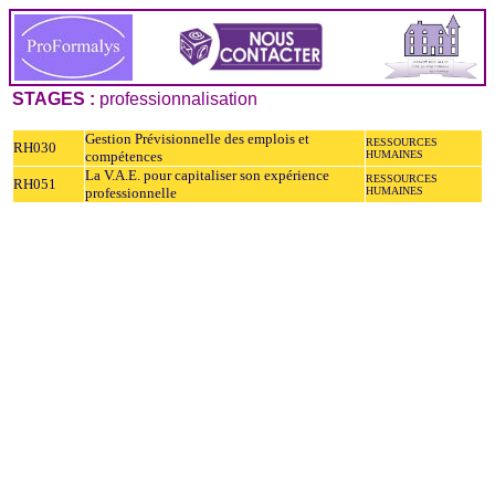
STAGES :
professionnalisation
Gestion Prévisionnelle des emplois et
RESSOURCES
RH030
compétences
HUMAINES
La V.A.E. pour capitaliser son expérience
RESSOURCES
RH051
professionnelle
HUMAINES