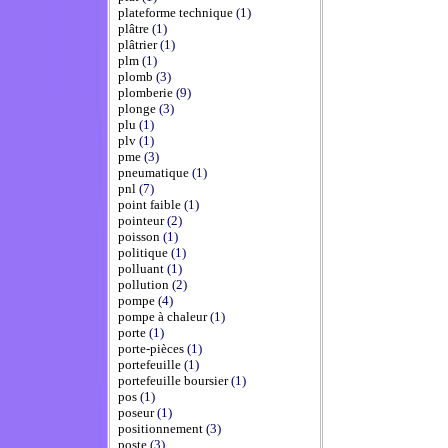
plateforme technique
(1)
plâtre
(1)
plâtrier
(1)
plm
(1)
plomb
(3)
plomberie
(9)
plonge
(3)
plu
(1)
plv
(1)
pme
(3)
pneumatique
(1)
pnl
(7)
point faible
(1)
pointeur
(2)
poisson
(1)
politique
(1)
polluant
(1)
pollution
(2)
pompe
(4)
pompe à chaleur
(1)
porte
(1)
porte-pièces
(1)
portefeuille
(1)
portefeuille boursier
(1)
pos
(1)
poseur
(1)
positionnement
(3)
poste
(3)