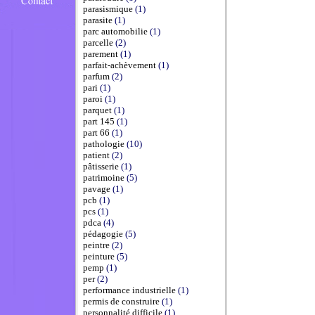
parasismique
(1)
parasite
(1)
parc automobilie
(1)
parcelle
(2)
parement
(1)
parfait-achèvement
(1)
parfum
(2)
pari
(1)
paroi
(1)
parquet
(1)
part 145
(1)
part 66
(1)
pathologie
(10)
patient
(2)
pâtisserie
(1)
patrimoine
(5)
pavage
(1)
pcb
(1)
pcs
(1)
pdca
(4)
pédagogie
(5)
peintre
(2)
peinture
(5)
pemp
(1)
per
(2)
performance industrielle
(1)
permis de construire
(1)
personnalité difficile
(1)