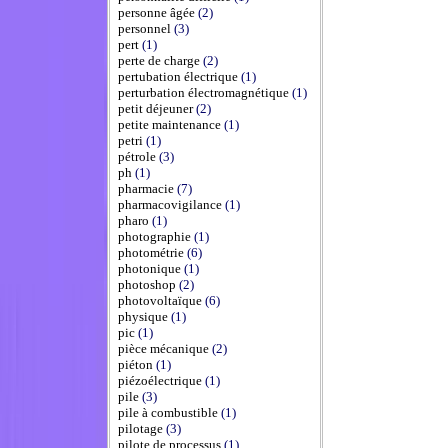
personne âgée
(2)
personnel
(3)
pert
(1)
perte de charge
(2)
pertubation électrique
(1)
perturbation électromagnétique
(1)
petit déjeuner
(2)
petite maintenance
(1)
petri
(1)
pétrole
(3)
ph
(1)
pharmacie
(7)
pharmacovigilance
(1)
pharo
(1)
photographie
(1)
photométrie
(6)
photonique
(1)
photoshop
(2)
photovoltaïque
(6)
physique
(1)
pic
(1)
pièce mécanique
(2)
piéton
(1)
piézoélectrique
(1)
pile
(3)
pile à combustible
(1)
pilotage
(3)
pilote de processus
(1)