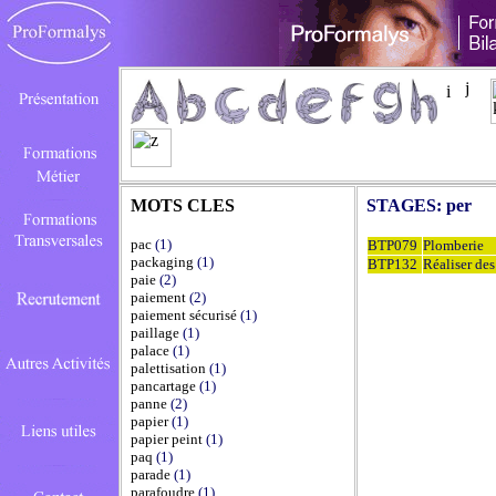
MOTS CLES
STAGES:
per
pac
(1)
BTP079
Plomberie
packaging
(1)
BTP132
Réaliser des
paie
(2)
paiement
(2)
paiement sécurisé
(1)
paillage
(1)
palace
(1)
palettisation
(1)
pancartage
(1)
panne
(2)
papier
(1)
papier peint
(1)
paq
(1)
parade
(1)
parafoudre
(1)