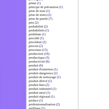
prime
(1)
principe de précaution
(1)
prise de note
(1)
prise de notes
(2)
prise de parole
(7)
prix
(2)
probabilité
(2)
probabilités
(1)
problème
(1)
procédé
(1)
procédure
(2)
process
(2)
processus
(15)
production
(16)
productique
(3)
productivité
(6)
produit
(6)
produit d'entretien
(1)
produit dangereux
(2)
produit de nettoyage
(1)
produit dérivé
(1)
produit frais
(2)
produit industriel
(1)
produit mixé
(1)
produit régional
(1)
proface
(1)
professionnalisation
(2)
profilage
(1)