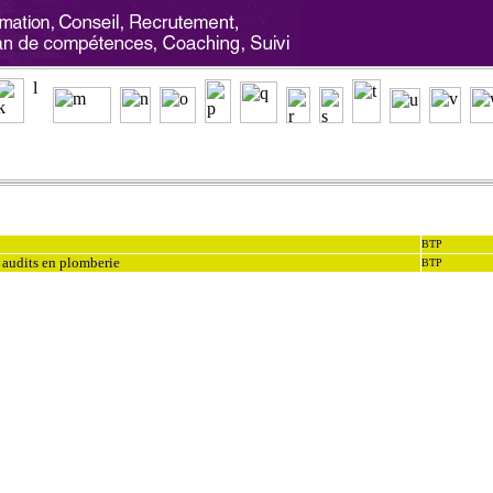
BTP
 audits en plomberie
BTP