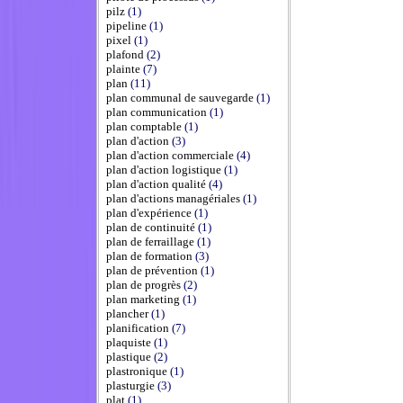
pilz
(1)
pipeline
(1)
pixel
(1)
plafond
(2)
plainte
(7)
plan
(11)
plan communal de sauvegarde
(1)
plan communication
(1)
plan comptable
(1)
plan d'action
(3)
plan d'action commerciale
(4)
plan d'action logistique
(1)
plan d'action qualité
(4)
plan d'actions managériales
(1)
plan d'expérience
(1)
plan de continuité
(1)
plan de ferraillage
(1)
plan de formation
(3)
plan de prévention
(1)
plan de progrès
(2)
plan marketing
(1)
plancher
(1)
planification
(7)
plaquiste
(1)
plastique
(2)
plastronique
(1)
plasturgie
(3)
plat
(1)