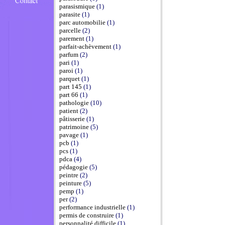
parasismique
(1)
parasite
(1)
parc automobilie
(1)
parcelle
(2)
parement
(1)
parfait-achèvement
(1)
parfum
(2)
pari
(1)
paroi
(1)
parquet
(1)
part 145
(1)
part 66
(1)
pathologie
(10)
patient
(2)
pâtisserie
(1)
patrimoine
(5)
pavage
(1)
pcb
(1)
pcs
(1)
pdca
(4)
pédagogie
(5)
peintre
(2)
peinture
(5)
pemp
(1)
per
(2)
performance industrielle
(1)
permis de construire
(1)
personnalité difficile
(1)