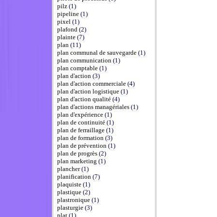
pilz
(1)
pipeline
(1)
pixel
(1)
plafond
(2)
plainte
(7)
plan
(11)
plan communal de sauvegarde
(1)
plan communication
(1)
plan comptable
(1)
plan d'action
(3)
plan d'action commerciale
(4)
plan d'action logistique
(1)
plan d'action qualité
(4)
plan d'actions managériales
(1)
plan d'expérience
(1)
plan de continuité
(1)
plan de ferraillage
(1)
plan de formation
(3)
plan de prévention
(1)
plan de progrès
(2)
plan marketing
(1)
plancher
(1)
planification
(7)
plaquiste
(1)
plastique
(2)
plastronique
(1)
plasturgie
(3)
plat
(1)