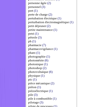
personne âgée
(2)
personnel
(3)
pert
(1)
perte de charge
(2)
pertubation électrique
(1)
perturbation électromagnétique
(1)
petit déjeuner
(2)
petite maintenance
(1)
petri
(1)
pétrole
(3)
ph
(1)
pharmacie
(7)
pharmacovigilance
(1)
pharo
(1)
photographie
(1)
photométrie
(6)
photonique
(1)
photoshop
(2)
photovoltaïque
(6)
physique
(1)
pic
(1)
pièce mécanique
(2)
piéton
(1)
piézoélectrique
(1)
pile
(3)
pile à combustible
(1)
pilotage
(3)
pilote de processus
(1)