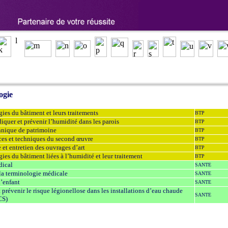
ogie
ies du bâtiment et leurs traitements
BTP
diquer et prévenir l’humidité dans les parois
BTP
hnique de patrimoine
BTP
es et techniques du second œuvre
BTP
 et entretien des ouvrages d’art
BTP
ies du bâtiment liées à l’humidité et leur traitement
BTP
dical
SANTE
 la terminologie médicale
SANTE
l’enfant
SANTE
 prévenir le risque légionellose dans les installations d’eau chaude
SANTE
CS)