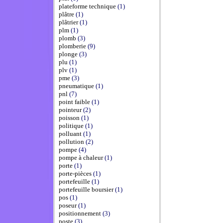
plateforme technique
(1)
plâtre
(1)
plâtrier
(1)
plm
(1)
plomb
(3)
plomberie
(9)
plonge
(3)
plu
(1)
plv
(1)
pme
(3)
pneumatique
(1)
pnl
(7)
point faible
(1)
pointeur
(2)
poisson
(1)
politique
(1)
polluant
(1)
pollution
(2)
pompe
(4)
pompe à chaleur
(1)
porte
(1)
porte-pièces
(1)
portefeuille
(1)
portefeuille boursier
(1)
pos
(1)
poseur
(1)
positionnement
(3)
poste
(3)