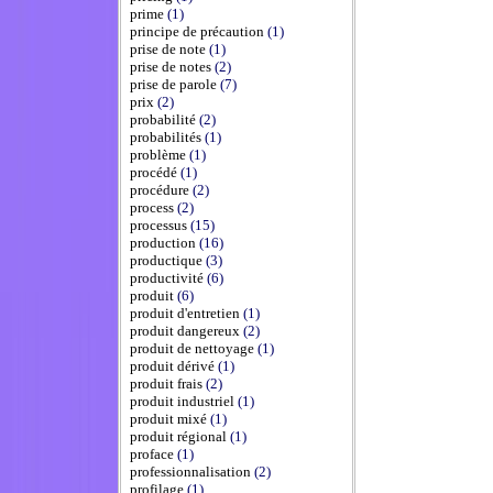
prime
(1)
principe de précaution
(1)
prise de note
(1)
prise de notes
(2)
prise de parole
(7)
prix
(2)
probabilité
(2)
probabilités
(1)
problème
(1)
procédé
(1)
procédure
(2)
process
(2)
processus
(15)
production
(16)
productique
(3)
productivité
(6)
produit
(6)
produit d'entretien
(1)
produit dangereux
(2)
produit de nettoyage
(1)
produit dérivé
(1)
produit frais
(2)
produit industriel
(1)
produit mixé
(1)
produit régional
(1)
proface
(1)
professionnalisation
(2)
profilage
(1)