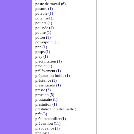
poste de travail
(6)
posture
(1)
potable
(1)
potentiel
(1)
poudre
(1)
poussée
(1)
poutre
(1)
power
(1)
powerpoint
(1)
ppp
(1)
ppsps
(1)
prap
(1)
précipitation
(1)
predict
(1)
prélèvement
(1)
préparation froide
(1)
préséance
(1)
présentation
(1)
presse
(3)
pression
(5)
prestataire
(1)
prestation
(1)
prestation intellectuelle
(1)
prêt
(3)
prêt immobilier
(1)
prévention
(11)
prévoyance
(1)
pricing
(1)