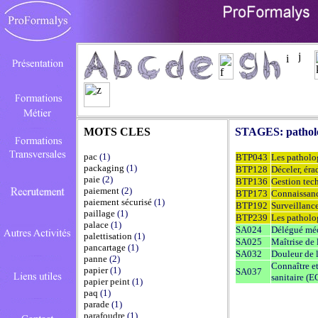
MOTS CLES
STAGES:
pathol
pac
(1)
BTP043
Les patholog
packaging
(1)
BTP128
Déceler, éra
paie
(2)
BTP136
Gestion tec
paiement
(2)
BTP173
Connaissanc
paiement sécurisé
(1)
BTP192
Surveillance
paillage
(1)
BTP239
Les patholog
palace
(1)
SA024
Délégué mé
palettisation
(1)
SA025
Maîtrise de
pancartage
(1)
SA032
Douleur de 
panne
(2)
Connaître et
papier
(1)
SA037
sanitaire (E
papier peint
(1)
paq
(1)
parade
(1)
parafoudre
(1)