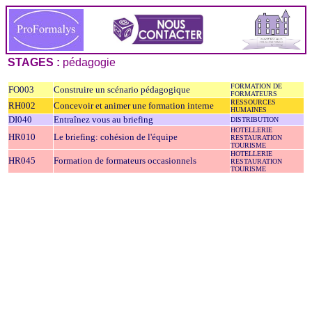
STAGES :
pédagogie
FORMATION DE
FO003
Construire un scénario pédagogique
FORMATEURS
RESSOURCES
RH002
Concevoir et animer une formation interne
HUMAINES
DI040
Entraînez vous au briefing
DISTRIBUTION
HOTELLERIE
HR010
Le briefing: cohésion de l'équipe
RESTAURATION
TOURISME
HOTELLERIE
HR045
Formation de formateurs occasionnels
RESTAURATION
TOURISME