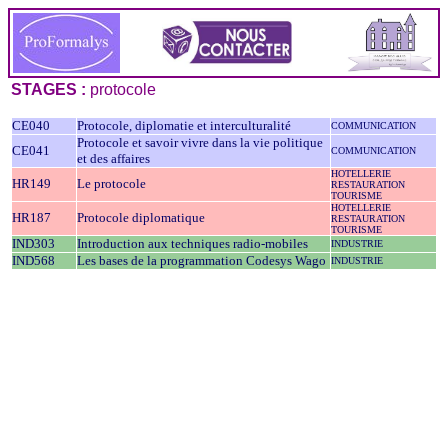
STAGES :
protocole
CE040
Protocole, diplomatie et interculturalité
COMMUNICATION
Protocole et savoir vivre dans la vie politique
CE041
COMMUNICATION
et des affaires
HOTELLERIE
HR149
Le protocole
RESTAURATION
TOURISME
HOTELLERIE
HR187
Protocole diplomatique
RESTAURATION
TOURISME
IND303
Introduction aux techniques radio-mobiles
INDUSTRIE
IND568
Les bases de la programmation Codesys Wago
INDUSTRIE