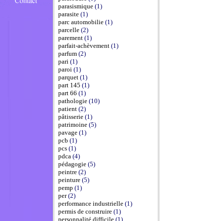
parasismique
(1)
parasite
(1)
parc automobilie
(1)
parcelle
(2)
parement
(1)
parfait-achèvement
(1)
parfum
(2)
pari
(1)
paroi
(1)
parquet
(1)
part 145
(1)
part 66
(1)
pathologie
(10)
patient
(2)
pâtisserie
(1)
patrimoine
(5)
pavage
(1)
pcb
(1)
pcs
(1)
pdca
(4)
pédagogie
(5)
peintre
(2)
peinture
(5)
pemp
(1)
per
(2)
performance industrielle
(1)
permis de construire
(1)
personnalité difficile
(1)