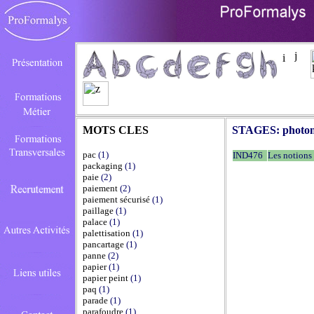
MOTS CLES
STAGES:
photo
pac
(1)
IND476
Les notions
packaging
(1)
paie
(2)
paiement
(2)
paiement sécurisé
(1)
paillage
(1)
palace
(1)
palettisation
(1)
pancartage
(1)
panne
(2)
papier
(1)
papier peint
(1)
paq
(1)
parade
(1)
parafoudre
(1)