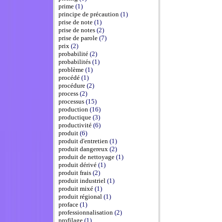
prime
(1)
principe de précaution
(1)
prise de note
(1)
prise de notes
(2)
prise de parole
(7)
prix
(2)
probabilité
(2)
probabilités
(1)
problème
(1)
procédé
(1)
procédure
(2)
process
(2)
processus
(15)
production
(16)
productique
(3)
productivité
(6)
produit
(6)
produit d'entretien
(1)
produit dangereux
(2)
produit de nettoyage
(1)
produit dérivé
(1)
produit frais
(2)
produit industriel
(1)
produit mixé
(1)
produit régional
(1)
proface
(1)
professionnalisation
(2)
profilage
(1)