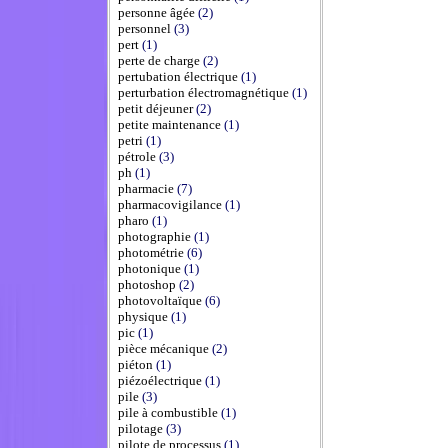
personne âgée
(2)
personnel
(3)
pert
(1)
perte de charge
(2)
pertubation électrique
(1)
perturbation électromagnétique
(1)
petit déjeuner
(2)
petite maintenance
(1)
petri
(1)
pétrole
(3)
ph
(1)
pharmacie
(7)
pharmacovigilance
(1)
pharo
(1)
photographie
(1)
photométrie
(6)
photonique
(1)
photoshop
(2)
photovoltaïque
(6)
physique
(1)
pic
(1)
pièce mécanique
(2)
piéton
(1)
piézoélectrique
(1)
pile
(3)
pile à combustible
(1)
pilotage
(3)
pilote de processus
(1)