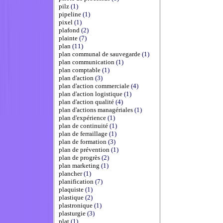
pilz
(1)
pipeline
(1)
pixel
(1)
plafond
(2)
plainte
(7)
plan
(11)
plan communal de sauvegarde
(1)
plan communication
(1)
plan comptable
(1)
plan d'action
(3)
plan d'action commerciale
(4)
plan d'action logistique
(1)
plan d'action qualité
(4)
plan d'actions managériales
(1)
plan d'expérience
(1)
plan de continuité
(1)
plan de ferraillage
(1)
plan de formation
(3)
plan de prévention
(1)
plan de progrès
(2)
plan marketing
(1)
plancher
(1)
planification
(7)
plaquiste
(1)
plastique
(2)
plastronique
(1)
plasturgie
(3)
plat
(1)