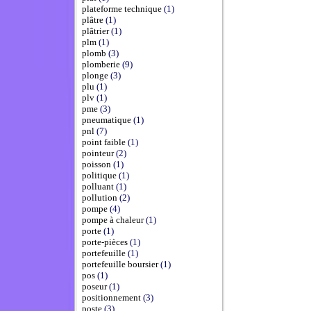
plateforme technique
(1)
plâtre
(1)
plâtrier
(1)
plm
(1)
plomb
(3)
plomberie
(9)
plonge
(3)
plu
(1)
plv
(1)
pme
(3)
pneumatique
(1)
pnl
(7)
point faible
(1)
pointeur
(2)
poisson
(1)
politique
(1)
polluant
(1)
pollution
(2)
pompe
(4)
pompe à chaleur
(1)
porte
(1)
porte-pièces
(1)
portefeuille
(1)
portefeuille boursier
(1)
pos
(1)
poseur
(1)
positionnement
(3)
poste
(3)