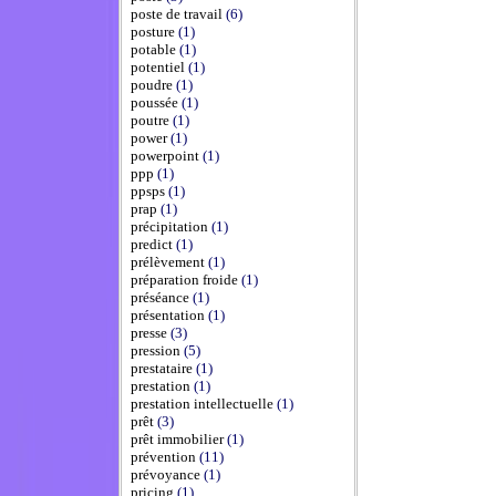
poste de travail
(6)
posture
(1)
potable
(1)
potentiel
(1)
poudre
(1)
poussée
(1)
poutre
(1)
power
(1)
powerpoint
(1)
ppp
(1)
ppsps
(1)
prap
(1)
précipitation
(1)
predict
(1)
prélèvement
(1)
préparation froide
(1)
préséance
(1)
présentation
(1)
presse
(3)
pression
(5)
prestataire
(1)
prestation
(1)
prestation intellectuelle
(1)
prêt
(3)
prêt immobilier
(1)
prévention
(11)
prévoyance
(1)
pricing
(1)