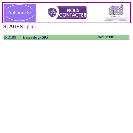
STAGES :
plu
IND199
Bases de gvSIG
INDUSTRIE