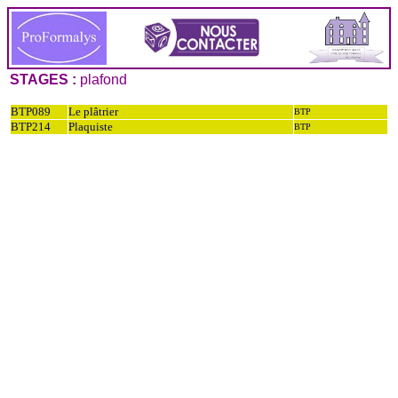
STAGES :
plafond
BTP089
Le plâtrier
BTP
BTP214
Plaquiste
BTP