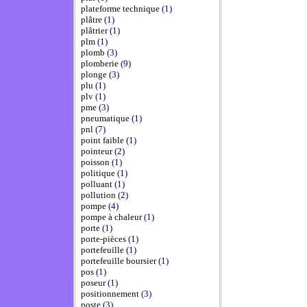
plateforme technique
(1)
plâtre
(1)
plâtrier
(1)
plm
(1)
plomb
(3)
plomberie
(9)
plonge
(3)
plu
(1)
plv
(1)
pme
(3)
pneumatique
(1)
pnl
(7)
point faible
(1)
pointeur
(2)
poisson
(1)
politique
(1)
polluant
(1)
pollution
(2)
pompe
(4)
pompe à chaleur
(1)
porte
(1)
porte-pièces
(1)
portefeuille
(1)
portefeuille boursier
(1)
pos
(1)
poseur
(1)
positionnement
(3)
poste
(3)