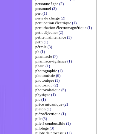
personne âgée
(2)
personnel
(3)
pert
(1)
perte de charge
(2)
pertubation électrique
(1)
perturbation électromagnétique
(1)
petit déjeuner
(2)
petite maintenance
(1)
petri
(1)
pétrole
(3)
ph
(1)
pharmacie
(7)
pharmacovigilance
(1)
pharo
(1)
photographie
(1)
photométrie
(6)
photonique
(1)
photoshop
(2)
photovoltaïque
(6)
physique
(1)
pic
(1)
pièce mécanique
(2)
piéton
(1)
piézoélectrique
(1)
pile
(3)
pile à combustible
(1)
pilotage
(3)
pilote de processus
(1)