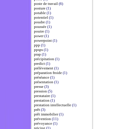
poste de travail
(6)
posture
(1)
potable
(1)
potentiel
(1)
poudre
(1)
poussée
(1)
poutre
(1)
power
(1)
powerpoint
(1)
ppp
(1)
ppsps
(1)
prap
(1)
précipitation
(1)
predict
(1)
prélèvement
(1)
préparation froide
(1)
préséance
(1)
présentation
(1)
presse
(3)
pression
(5)
prestataire
(1)
prestation
(1)
prestation intellectuelle
(1)
prêt
(3)
prêt immobilier
(1)
prévention
(11)
prévoyance
(1)
pricing
(1)