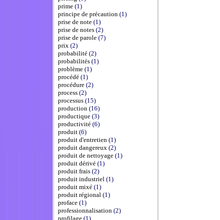
prime
(1)
principe de précaution
(1)
prise de note
(1)
prise de notes
(2)
prise de parole
(7)
prix
(2)
probabilité
(2)
probabilités
(1)
problème
(1)
procédé
(1)
procédure
(2)
process
(2)
processus
(15)
production
(16)
productique
(3)
productivité
(6)
produit
(6)
produit d'entretien
(1)
produit dangereux
(2)
produit de nettoyage
(1)
produit dérivé
(1)
produit frais
(2)
produit industriel
(1)
produit mixé
(1)
produit régional
(1)
proface
(1)
professionnalisation
(2)
profilage
(1)