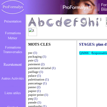
MOTS CLES
STAGES:
plan d
pac
(1)
QA066
Responsable
packaging
(1)
paie
(2)
paiement
(2)
paiement sécurisé
(1)
paillage
(1)
palace
(1)
palettisation
(1)
pancartage
(1)
panne
(2)
papier
(1)
papier peint
(1)
paq
(1)
parade
(1)
parafoudre
(1)