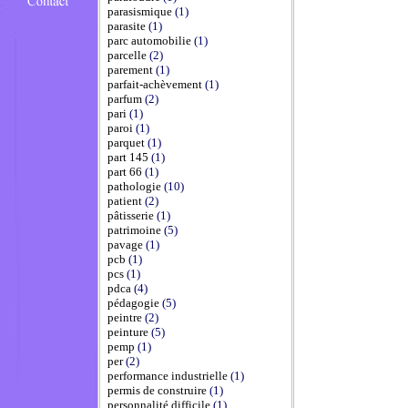
parasismique
(1)
parasite
(1)
parc automobilie
(1)
parcelle
(2)
parement
(1)
parfait-achèvement
(1)
parfum
(2)
pari
(1)
paroi
(1)
parquet
(1)
part 145
(1)
part 66
(1)
pathologie
(10)
patient
(2)
pâtisserie
(1)
patrimoine
(5)
pavage
(1)
pcb
(1)
pcs
(1)
pdca
(4)
pédagogie
(5)
peintre
(2)
peinture
(5)
pemp
(1)
per
(2)
performance industrielle
(1)
permis de construire
(1)
personnalité difficile
(1)