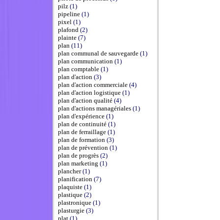
pilz
(1)
pipeline
(1)
pixel
(1)
plafond
(2)
plainte
(7)
plan
(11)
plan communal de sauvegarde
(1)
plan communication
(1)
plan comptable
(1)
plan d'action
(3)
plan d'action commerciale
(4)
plan d'action logistique
(1)
plan d'action qualité
(4)
plan d'actions managériales
(1)
plan d'expérience
(1)
plan de continuité
(1)
plan de ferraillage
(1)
plan de formation
(3)
plan de prévention
(1)
plan de progrès
(2)
plan marketing
(1)
plancher
(1)
planification
(7)
plaquiste
(1)
plastique
(2)
plastronique
(1)
plasturgie
(3)
plat
(1)