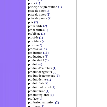
prime
(1)
principe de précaution
(1)
prise de note
(1)
prise de notes
(2)
prise de parole
(7)
prix
(2)
probabilité
(2)
probabilités
(1)
problème
(1)
procédé
(1)
procédure
(2)
process
(2)
processus
(15)
production
(16)
productique
(3)
productivité
(6)
produit
(6)
produit d'entretien
(1)
produit dangereux
(2)
produit de nettoyage
(1)
produit dérivé
(1)
produit frais
(2)
produit industriel
(1)
produit mixé
(1)
produit régional
(1)
proface
(1)
professionnalisation
(2)
profilage
(1)