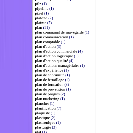
pilz
(1)
pipeline
(1)
pixel
(1)
plafond
(2)
plainte
(7)
plan
(11)
plan communal de sauvegarde
(1)
plan communication
(1)
plan comptable
(1)
plan d'action
(3)
plan d'action commerciale
(4)
plan d'action logistique
(1)
plan d'action qualité
(4)
plan d'actions managériales
(1)
plan d'expérience
(1)
plan de continuité
(1)
plan de ferraillage
(1)
plan de formation
(3)
plan de prévention
(1)
plan de progrès
(2)
plan marketing
(1)
plancher
(1)
planification
(7)
plaquiste
(1)
plastique
(2)
plastronique
(1)
plasturgie
(3)
plat
(1)