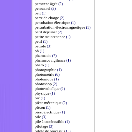
personne âgée
(2)
personnel
(3)
pert
(1)
perte de charge
(2)
pertubation électrique
(1)
perturbation électromagnétique
(1)
petit déjeuner
(2)
petite maintenance
(1)
petri
(1)
pétrole
(3)
ph
(1)
pharmacie
(7)
pharmacovigilance
(1)
pharo
(1)
photographie
(1)
photométrie
(6)
photonique
(1)
photoshop
(2)
photovoltaïque
(6)
physique
(1)
pic
(1)
pièce mécanique
(2)
piéton
(1)
piézoélectrique
(1)
pile
(3)
pile à combustible
(1)
pilotage
(3)
pilote de processus
(1)