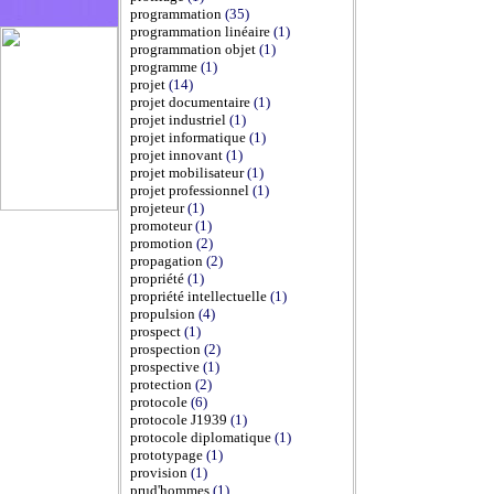
programmation
(35)
programmation linéaire
(1)
programmation objet
(1)
programme
(1)
projet
(14)
projet documentaire
(1)
projet industriel
(1)
projet informatique
(1)
projet innovant
(1)
projet mobilisateur
(1)
projet professionnel
(1)
projeteur
(1)
promoteur
(1)
promotion
(2)
propagation
(2)
propriété
(1)
propriété intellectuelle
(1)
propulsion
(4)
prospect
(1)
prospection
(2)
prospective
(1)
protection
(2)
protocole
(6)
protocole J1939
(1)
protocole diplomatique
(1)
prototypage
(1)
provision
(1)
prud'hommes
(1)