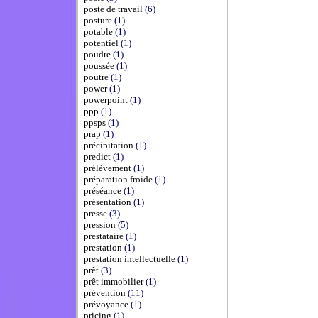
poste de travail
(6)
posture
(1)
potable
(1)
potentiel
(1)
poudre
(1)
poussée
(1)
poutre
(1)
power
(1)
powerpoint
(1)
ppp
(1)
ppsps
(1)
prap
(1)
précipitation
(1)
predict
(1)
prélèvement
(1)
préparation froide
(1)
préséance
(1)
présentation
(1)
presse
(3)
pression
(5)
prestataire
(1)
prestation
(1)
prestation intellectuelle
(1)
prêt
(3)
prêt immobilier
(1)
prévention
(11)
prévoyance
(1)
pricing
(1)