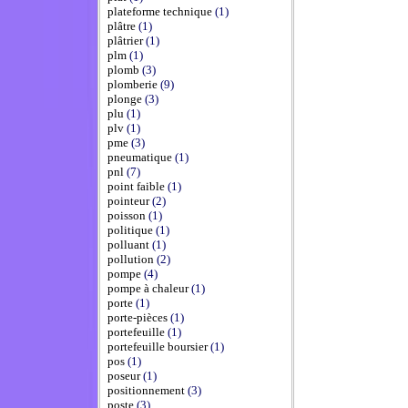
plateforme technique
(1)
plâtre
(1)
plâtrier
(1)
plm
(1)
plomb
(3)
plomberie
(9)
plonge
(3)
plu
(1)
plv
(1)
pme
(3)
pneumatique
(1)
pnl
(7)
point faible
(1)
pointeur
(2)
poisson
(1)
politique
(1)
polluant
(1)
pollution
(2)
pompe
(4)
pompe à chaleur
(1)
porte
(1)
porte-pièces
(1)
portefeuille
(1)
portefeuille boursier
(1)
pos
(1)
poseur
(1)
positionnement
(3)
poste
(3)