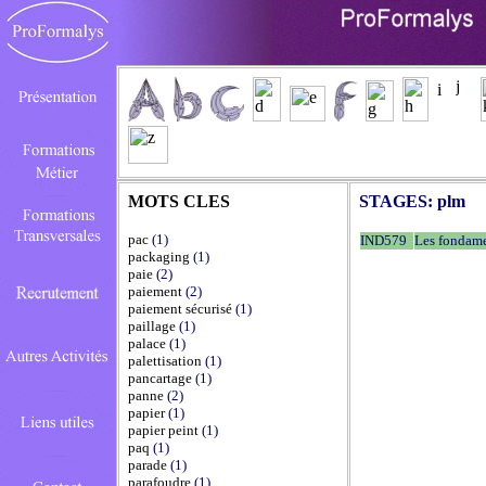
MOTS CLES
STAGES:
plm
pac
(1)
IND579
Les fondam
packaging
(1)
paie
(2)
paiement
(2)
paiement sécurisé
(1)
paillage
(1)
palace
(1)
palettisation
(1)
pancartage
(1)
panne
(2)
papier
(1)
papier peint
(1)
paq
(1)
parade
(1)
parafoudre
(1)