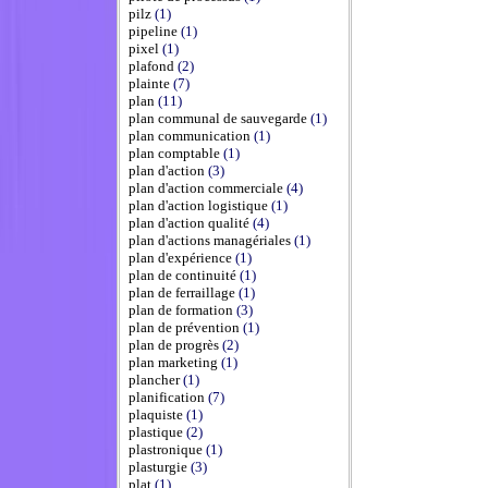
pilz
(1)
pipeline
(1)
pixel
(1)
plafond
(2)
plainte
(7)
plan
(11)
plan communal de sauvegarde
(1)
plan communication
(1)
plan comptable
(1)
plan d'action
(3)
plan d'action commerciale
(4)
plan d'action logistique
(1)
plan d'action qualité
(4)
plan d'actions managériales
(1)
plan d'expérience
(1)
plan de continuité
(1)
plan de ferraillage
(1)
plan de formation
(3)
plan de prévention
(1)
plan de progrès
(2)
plan marketing
(1)
plancher
(1)
planification
(7)
plaquiste
(1)
plastique
(2)
plastronique
(1)
plasturgie
(3)
plat
(1)