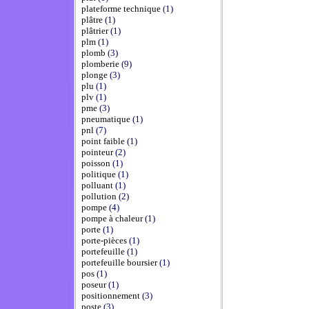
plateforme technique
(1)
plâtre
(1)
plâtrier
(1)
plm
(1)
plomb
(3)
plomberie
(9)
plonge
(3)
plu
(1)
plv
(1)
pme
(3)
pneumatique
(1)
pnl
(7)
point faible
(1)
pointeur
(2)
poisson
(1)
politique
(1)
polluant
(1)
pollution
(2)
pompe
(4)
pompe à chaleur
(1)
porte
(1)
porte-pièces
(1)
portefeuille
(1)
portefeuille boursier
(1)
pos
(1)
poseur
(1)
positionnement
(3)
poste
(3)