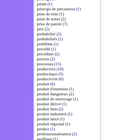
prime
(1)
principe de précaution
(1)
prise de note
(1)
prise de notes
(2)
prise de parole
(7)
prix
(2)
probabilité
(2)
probabilités
(1)
problème
(1)
procédé
(1)
procédure
(2)
process
(2)
processus
(15)
production
(16)
productique
(3)
productivité
(6)
produit
(6)
produit d'entretien
(1)
produit dangereux
(2)
produit de nettoyage
(1)
produit dérivé
(1)
produit frais
(2)
produit industriel
(1)
produit mixé
(1)
produit régional
(1)
proface
(1)
professionnalisation
(2)
profilage
(1)