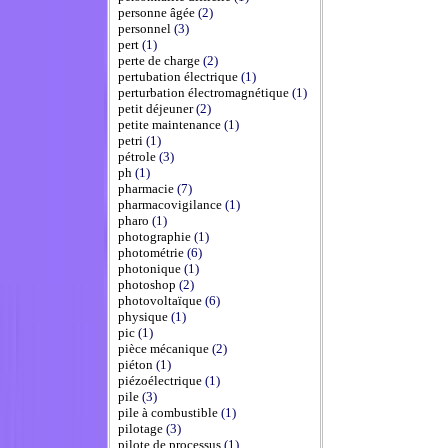
personne âgée
(2)
personnel
(3)
pert
(1)
perte de charge
(2)
pertubation électrique
(1)
perturbation électromagnétique
(1)
petit déjeuner
(2)
petite maintenance
(1)
petri
(1)
pétrole
(3)
ph
(1)
pharmacie
(7)
pharmacovigilance
(1)
pharo
(1)
photographie
(1)
photométrie
(6)
photonique
(1)
photoshop
(2)
photovoltaïque
(6)
physique
(1)
pic
(1)
pièce mécanique
(2)
piéton
(1)
piézoélectrique
(1)
pile
(3)
pile à combustible
(1)
pilotage
(3)
pilote de processus
(1)