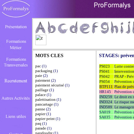
MOTS CLES
STAGES:
préven
pac
(1)
PS023
Lutte contre
packaging
(1)
PS041
Intervention
paie
(2)
PS042
PRAP - Préve
paiement
(2)
PS054
Prévention d
paiement sécurisé
(1)
BTP111
Plan de pré
paillage
(1)
HR145
Prévention d
palace
(1)
IND259
Le droit en
palettisation
(1)
IND324
Le risque m
pancartage
(1)
IND589
Le manageme
panne
(2)
SA019
Prévention d
papier
(1)
SA035
Prévention e
papier peint
(1)
paq
(1)
parade
(1)
parafoudre
(1)