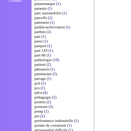
parasismique
(1)
parasite
(1)
parc automobilie
(1)
parcelle
(2)
parement
(1)
parfait-achèvement
(1)
parfum
(2)
pari
(1)
paroi
(1)
parquet
(1)
part 145
(1)
part 66
(1)
pathologie
(10)
patient
(2)
pâtisserie
(1)
patrimoine
(5)
pavage
(1)
pcb
(1)
pcs
(1)
pdca
(4)
pédagogie
(5)
peintre
(2)
peinture
(5)
pemp
(1)
per
(2)
performance industrielle
(1)
permis de construire
(1)
personnalité difficile
(1)