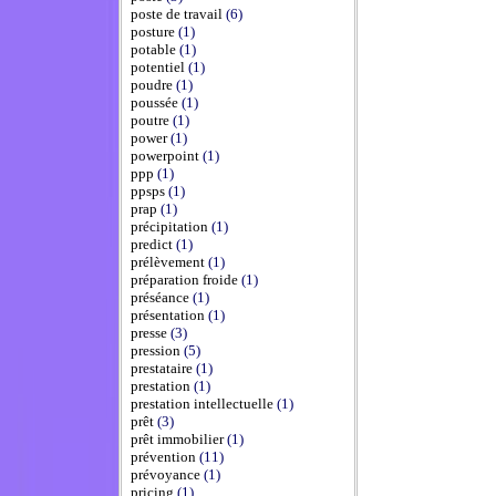
poste de travail
(6)
posture
(1)
potable
(1)
potentiel
(1)
poudre
(1)
poussée
(1)
poutre
(1)
power
(1)
powerpoint
(1)
ppp
(1)
ppsps
(1)
prap
(1)
précipitation
(1)
predict
(1)
prélèvement
(1)
préparation froide
(1)
préséance
(1)
présentation
(1)
presse
(3)
pression
(5)
prestataire
(1)
prestation
(1)
prestation intellectuelle
(1)
prêt
(3)
prêt immobilier
(1)
prévention
(11)
prévoyance
(1)
pricing
(1)