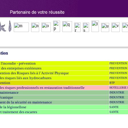
tion
 l'incendie - prévention
PREVENTION
 des entreprises extérieures
PREVENTION
ntion des Risques liés à l’Activité Physique
PREVENTION
es risques liés aux hydrocarbures
PREVENTION
vention
BTP
es risques professionnels en restauration traditionnelle
HOTELLERIE
 maintenance
INDUSTRIE
écanique
INDUSTRIE
nt de la sécurité en maintenance
INDUSTRIE
e la légionellose
SANTE
t traitement des escarres
SANTE