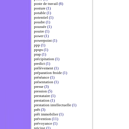
poste de travail
(6)
posture
(1)
potable
(1)
potentiel
(1)
poudre
(1)
poussée
(1)
poutre
(1)
power
(1)
powerpoint
(1)
ppp
(1)
ppsps
(1)
prap
(1)
précipitation
(1)
predict
(1)
prélèvement
(1)
préparation froide
(1)
préséance
(1)
présentation
(1)
presse
(3)
pression
(5)
prestataire
(1)
prestation
(1)
prestation intellectuelle
(1)
prêt
(3)
prêt immobilier
(1)
prévention
(11)
prévoyance
(1)
pricing
(1)