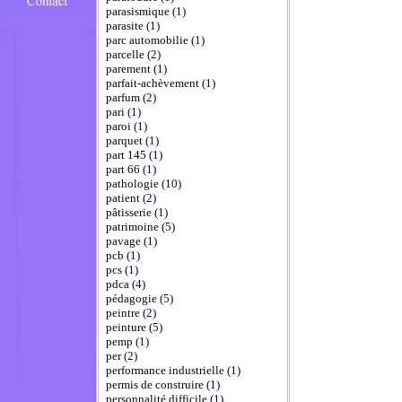
parasismique
(1)
parasite
(1)
parc automobilie
(1)
parcelle
(2)
parement
(1)
parfait-achèvement
(1)
parfum
(2)
pari
(1)
paroi
(1)
parquet
(1)
part 145
(1)
part 66
(1)
pathologie
(10)
patient
(2)
pâtisserie
(1)
patrimoine
(5)
pavage
(1)
pcb
(1)
pcs
(1)
pdca
(4)
pédagogie
(5)
peintre
(2)
peinture
(5)
pemp
(1)
per
(2)
performance industrielle
(1)
permis de construire
(1)
personnalité difficile
(1)