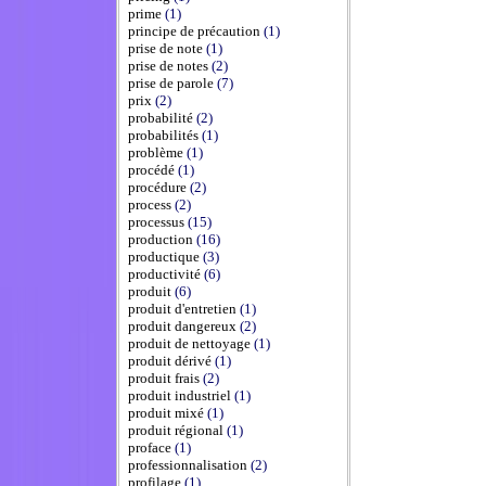
prime
(1)
principe de précaution
(1)
prise de note
(1)
prise de notes
(2)
prise de parole
(7)
prix
(2)
probabilité
(2)
probabilités
(1)
problème
(1)
procédé
(1)
procédure
(2)
process
(2)
processus
(15)
production
(16)
productique
(3)
productivité
(6)
produit
(6)
produit d'entretien
(1)
produit dangereux
(2)
produit de nettoyage
(1)
produit dérivé
(1)
produit frais
(2)
produit industriel
(1)
produit mixé
(1)
produit régional
(1)
proface
(1)
professionnalisation
(2)
profilage
(1)