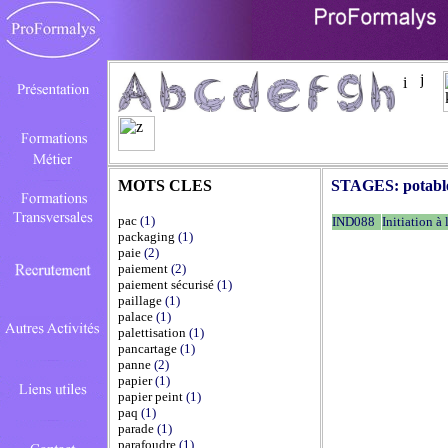
MOTS CLES
STAGES:
potabl
pac
(1)
IND088
Initiation à
packaging
(1)
paie
(2)
paiement
(2)
paiement sécurisé
(1)
paillage
(1)
palace
(1)
palettisation
(1)
pancartage
(1)
panne
(2)
papier
(1)
papier peint
(1)
paq
(1)
parade
(1)
parafoudre
(1)