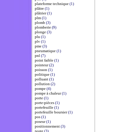
plateforme technique
(1)
plâtre
(1)
plâtrier
(1)
plm
(1)
plomb
(3)
plomberie
(9)
plonge
(3)
plu
(1)
plv
(1)
pme
(3)
pneumatique
(1)
pnl
(7)
point faible
(1)
pointeur
(2)
poisson
(1)
politique
(1)
polluant
(1)
pollution
(2)
pompe
(4)
pompe à chaleur
(1)
porte
(1)
porte-pièces
(1)
portefeuille
(1)
portefeuille boursier
(1)
pos
(1)
poseur
(1)
positionnement
(3)
poste
(3)