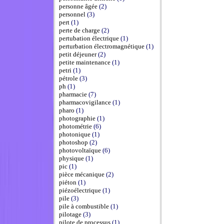
personne âgée
(2)
personnel
(3)
pert
(1)
perte de charge
(2)
pertubation électrique
(1)
perturbation électromagnétique
(1)
petit déjeuner
(2)
petite maintenance
(1)
petri
(1)
pétrole
(3)
ph
(1)
pharmacie
(7)
pharmacovigilance
(1)
pharo
(1)
photographie
(1)
photométrie
(6)
photonique
(1)
photoshop
(2)
photovoltaïque
(6)
physique
(1)
pic
(1)
pièce mécanique
(2)
piéton
(1)
piézoélectrique
(1)
pile
(3)
pile à combustible
(1)
pilotage
(3)
pilote de processus
(1)