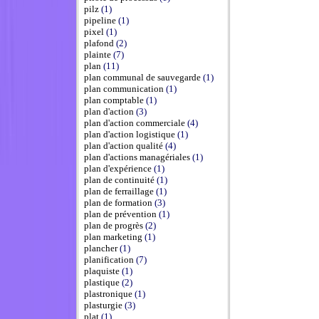
pilz
(1)
pipeline
(1)
pixel
(1)
plafond
(2)
plainte
(7)
plan
(11)
plan communal de sauvegarde
(1)
plan communication
(1)
plan comptable
(1)
plan d'action
(3)
plan d'action commerciale
(4)
plan d'action logistique
(1)
plan d'action qualité
(4)
plan d'actions managériales
(1)
plan d'expérience
(1)
plan de continuité
(1)
plan de ferraillage
(1)
plan de formation
(3)
plan de prévention
(1)
plan de progrès
(2)
plan marketing
(1)
plancher
(1)
planification
(7)
plaquiste
(1)
plastique
(2)
plastronique
(1)
plasturgie
(3)
plat
(1)