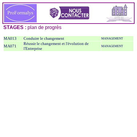
STAGES :
plan de progrès
MA013
Conduire le changement
MANAGEMENT
Réussir le changement et l'évolution de
MA071
MANAGEMENT
l'Entreprise